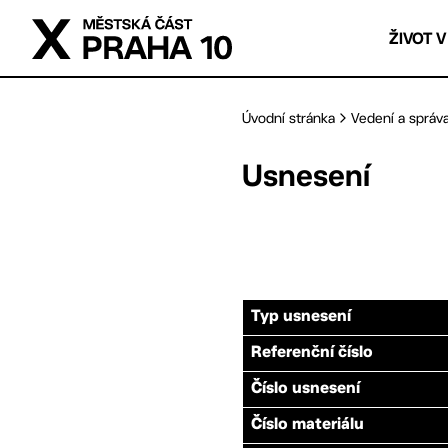
Přejít na hlavní obsah
ŽIVOT V
Úvodní stránka
Vedení a správ
Usnesení
Typ usnesení
Referenční číslo
Číslo usnesení
Číslo materiálu