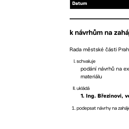
Datum
k návrhům na zaháj
Rada městské části Prah
schvaluje
podání návrhů na exe
materiálu
ukládá
1. Ing. Březinovi
podepsat návrhy na zaháje