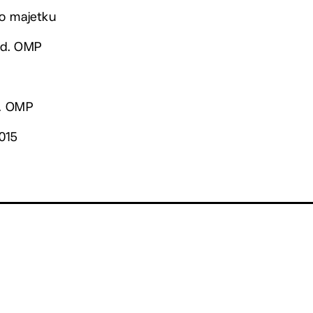
o majetku
ved. OMP
d. OMP
2015