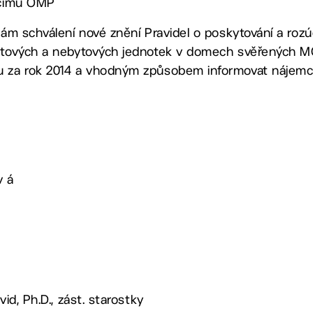
oucímu OMP
mám schválení nové znění Pravidel o poskytování a rozú
bytových a nebytových jednotek v domech svěřených MČ
u za rok 2014 a vhodným způsobem informovat nájemc
v á
vid, Ph.D., zást. starostky