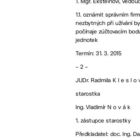
1. Mgr. Eksteinovi, ved
1.1. oznámit správním fir
nezbytných při užívání 
počínaje zúčtovacím bod
jednotek
Termín: 31. 3. 2015
– 2 –
JUDr. Radmila K l e s l o 
starostka
Ing. Vladimír N o v á k
1. zástupce starostky
Předkladatel: doc. Ing. Da