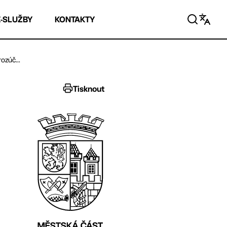
E-SLUŽBY
KONTAKTY
ozúč...
Tisknout