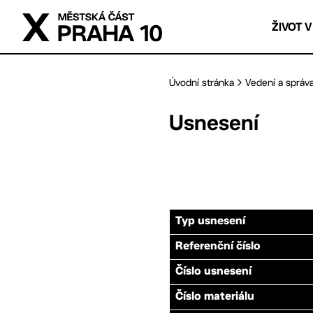
Přejít na hlavní obsah
ŽIVOT V
Úvodní stránka
Vedení a správ
Usnesení
Typ usnesení
Referenční číslo
Číslo usnesení
Číslo materiálu