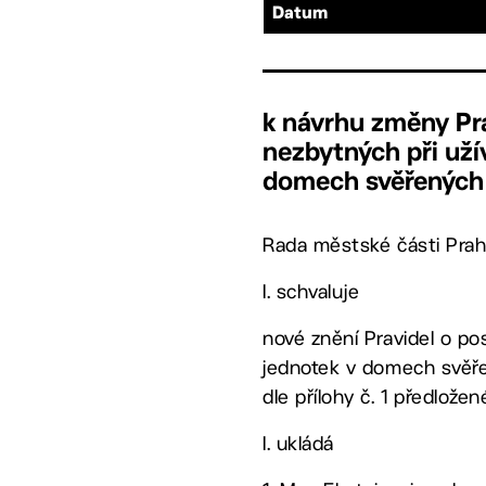
Datum
k návrhu změny Pra
nezbytných při uží
domech svěřených
Rada městské části Prah
I. schvaluje
nové znění Pravidel o po
jednotek v domech svěře
dle přílohy č. 1 předlože
I. ukládá