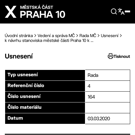
Přejít na hlavní obsah
Úvodní stránka
Vedení a správa MČ
Rada MČ
Usnesení
k návrhu stanoviska městské části Praha 10 k ...
Usnesení
Tisknout
Rada
Typ usnesení
4
Referenční číslo
164
Číslo usnesení
Číslo materiálu
03.03.2020
Datum