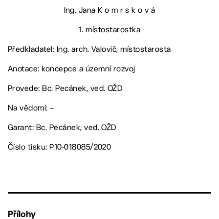
Ing. Jana K o m r s k o v á
1. místostarostka
Předkladatel: Ing. arch. Valovič, místostarosta
Anotace: koncepce a územní rozvoj
Provede: Bc. Pecánek, ved. OŽD
Na vědomí: –
Garant: Bc. Pecánek, ved. OŽD
Číslo tisku: P10-018085/2020
Přílohy