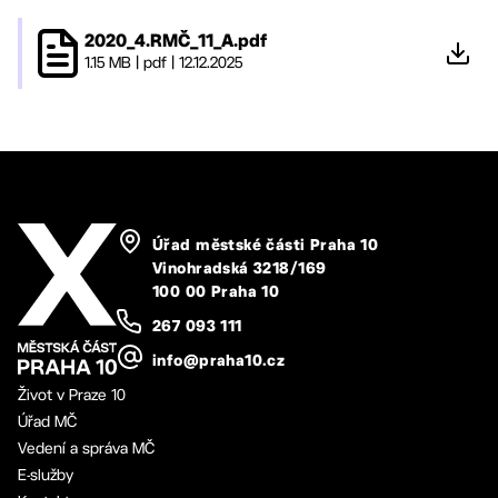
2020_4.RMČ_11_A.pdf
1.15 MB
|
pdf
|
12.12.2025
Úřad městské části Praha 10
Vinohradská 3218/169
100 00 Praha 10
267 093 111
info@praha10.cz
Život v Praze 10
Úřad MČ
Vedení a správa MČ
E-služby