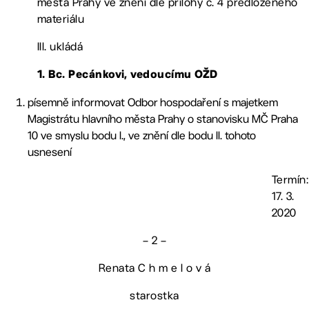
města Prahy ve znění dle přílohy č. 4 předloženého
materiálu
III. ukládá
1. Bc. Pecánkovi, vedoucímu OŽD
písemně informovat Odbor hospodaření s majetkem
Magistrátu hlavního města Prahy o stanovisku MČ Praha
10 ve smyslu bodu I., ve znění dle bodu II. tohoto
usnesení
Termín:
17. 3.
2020
– 2 –
Renata C h m e l o v á
starostka