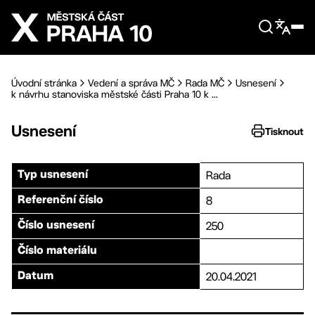
Přejít na hlavní obsah
Úvodní stránka
Vedení a správa MČ
Rada MČ
Usnesení
k návrhu stanoviska městské části Praha 10 k ...
Usnesení
Tisknout
Rada
Typ usnesení
8
Referenční číslo
250
Číslo usnesení
Číslo materiálu
20.04.2021
Datum