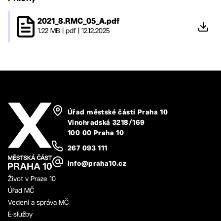
2021_8.RMC_05_A.pdf
1.22 MB
|
pdf
|
12.12.2025
Úřad městské části Praha 10
Vinohradská 3218/169
100 00 Praha 10
267 093 111
info@praha10.cz
Život v Praze 10
Úřad MČ
Vedení a správa MČ
E-služby