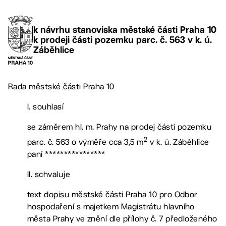
k návrhu stanoviska městské části Praha 10
k prodeji části pozemku parc. č. 563 v k. ú.
Záběhlice
Rada městské části Praha 10
I. souhlasí
se záměrem hl. m. Prahy na prodej části pozemku
2
parc. č. 563 o výměře cca 3,5 m
v k. ú. Záběhlice
paní ****************
II. schvaluje
text dopisu městské části Praha 10 pro Odbor
hospodaření s majetkem Magistrátu hlavního
města Prahy ve znění dle přílohy č. 7 předloženého