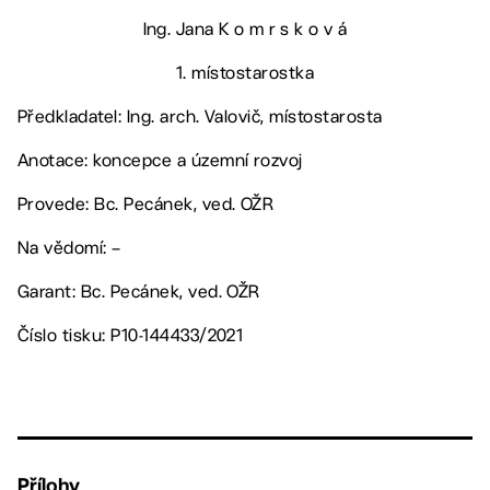
Ing. Jana K o m r s k o v á
1. místostarostka
Předkladatel: Ing. arch. Valovič, místostarosta
Anotace: koncepce a územní rozvoj
Provede: Bc. Pecánek, ved. OŽR
Na vědomí: –
Garant: Bc. Pecánek, ved. OŽR
Číslo tisku: P10-144433/2021
Přílohy