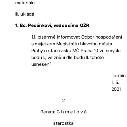
materiálu
III. ukládá
1. Bc. Pecánkovi, vedoucímu OŽR
1.1. písemně informovat Odbor hospodaření
s majetkem Magistrátu hlavního města
Prahy o stanovisku MČ Praha 10 ve smyslu
bodu I., ve znění dle bodu II. tohoto
usnesení
Termín:
1. 5.
2021
– 2 –
Renata C h m e l o v á
starostka