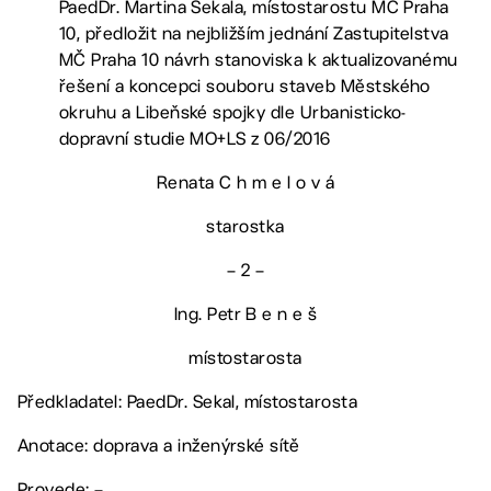
PaedDr. Martina Sekala, místostarostu MČ Praha
10, předložit na nejbližším jednání Zastupitelstva
MČ Praha 10 návrh stanoviska k aktualizovanému
řešení a koncepci souboru staveb Městského
okruhu a Libeňské spojky dle Urbanisticko-
dopravní studie MO+LS z 06/2016
Renata C h m e l o v á
starostka
– 2 –
Ing. Petr B e n e š
místostarosta
Předkladatel: PaedDr. Sekal, místostarosta
Anotace: doprava a inženýrské sítě
Provede: –