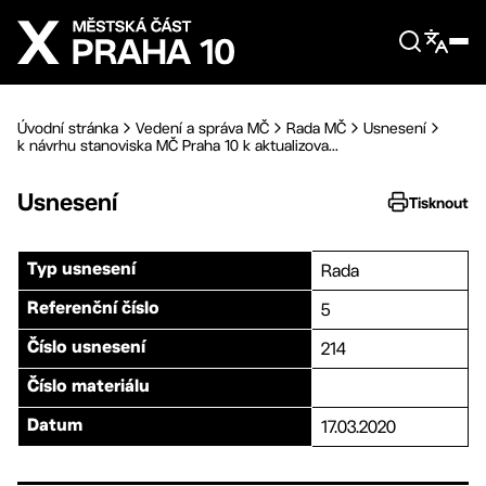
Přejít na hlavní obsah
Úvodní stránka
Vedení a správa MČ
Rada MČ
Usnesení
k návrhu stanoviska MČ Praha 10 k aktualizova...
Usnesení
Tisknout
Rada
Typ usnesení
5
Referenční číslo
214
Číslo usnesení
Číslo materiálu
17.03.2020
Datum