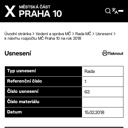
Přejít na hlavní obsah
Úvodní stránka
Vedení a správa MČ
Rada MČ
Usnesení
k návrhu rozpočtu MČ Praha 10 na rok 2018
Usnesení
Tisknout
Rada
Typ usnesení
1
Referenční číslo
63
Číslo usnesení
Číslo materiálu
15.02.2018
Datum