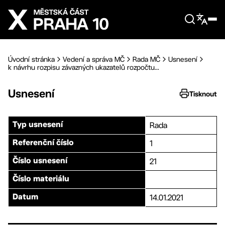
Přejít na hlavní obsah
Úvodní stránka
Vedení a správa MČ
Rada MČ
Usnesení
k návrhu rozpisu závazných ukazatelů rozpočtu...
Usnesení
Tisknout
Rada
Typ usnesení
1
Referenční číslo
21
Číslo usnesení
Číslo materiálu
14.01.2021
Datum