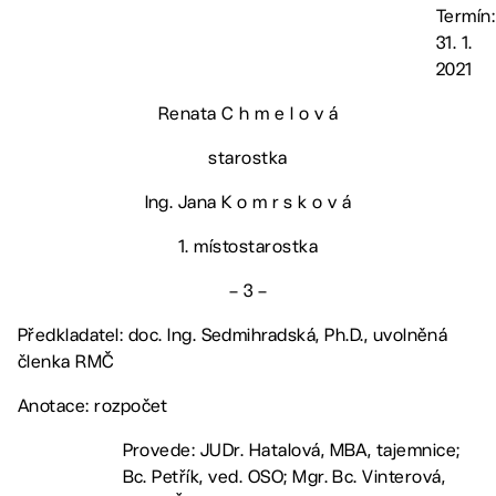
Termín:
31. 1.
2021
Renata C h m e l o v á
starostka
Ing. Jana K o m r s k o v á
1. místostarostka
– 3 –
Předkladatel: doc. Ing. Sedmihradská, Ph.D., uvolněná
členka RMČ
Anotace: rozpočet
Provede: JUDr. Hatalová, MBA, tajemnice;
Bc. Petřík, ved. OSO; Mgr. Bc. Vinterová,