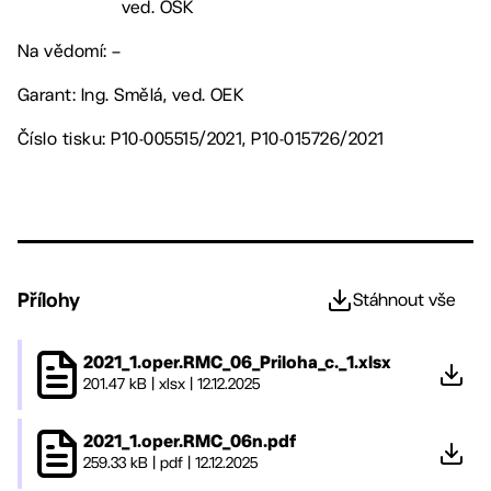
ved. OŠK
Na vědomí: –
Garant: Ing. Smělá, ved. OEK
Číslo tisku: P10-005515/2021, P10-015726/2021
Přílohy
Stáhnout vše
2021_1.oper.RMC_06_Priloha_c._1.xlsx
201.47 kB
|
xlsx
|
12.12.2025
2021_1.oper.RMC_06n.pdf
259.33 kB
|
pdf
|
12.12.2025