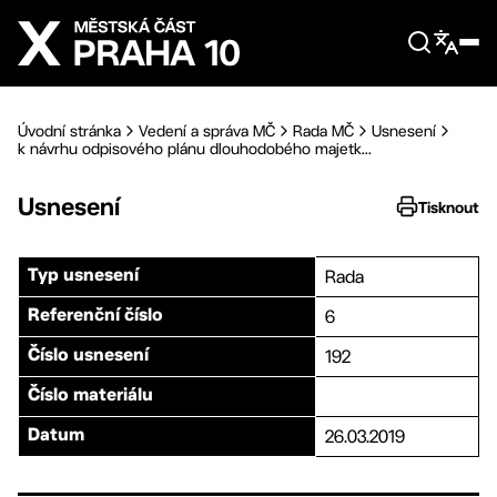
Přejít na hlavní obsah
Úvodní stránka
Vedení a správa MČ
Rada MČ
Usnesení
k návrhu odpisového plánu dlouhodobého majetk...
Usnesení
Tisknout
Rada
Typ usnesení
6
Referenční číslo
192
Číslo usnesení
Číslo materiálu
26.03.2019
Datum