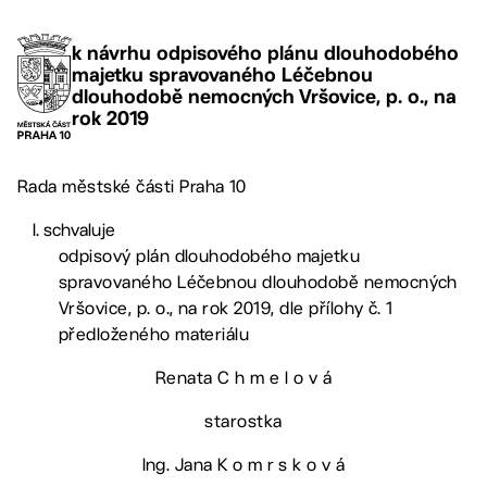
k návrhu odpisového plánu dlouhodobého
majetku spravovaného Léčebnou
dlouhodobě nemocných Vršovice, p. o., na
rok 2019
Rada městské části Praha 10
schvaluje
odpisový plán dlouhodobého majetku
spravovaného Léčebnou dlouhodobě nemocných
Vršovice, p. o., na rok 2019, dle přílohy č. 1
předloženého materiálu
Renata C h m e l o v á
starostka
Ing. Jana K o m r s k o v á