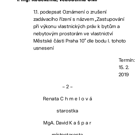
1. Ing. Kouckému, vedoucímu OMP
1.1. podepsat Oznámení o zrušení
zadávacího řízení s názvem „Zastupování
při výkonu vlastnických práv k bytům a
nebytovým prostorám ve vlastnictví
Městské části Praha 10“ dle bodu I. tohoto
usnesení
Termín:
15. 2.
2019
– 2 –
Renata C h m e l o v á
starostka
MgA. David K a š p a r
místostarosta