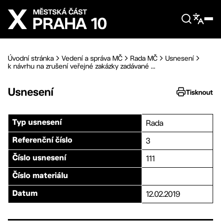
Přejít na hlavní obsah
Úvodní stránka
Vedení a správa MČ
Rada MČ
Usnesení
k návrhu na zrušení veřejné zakázky zadávané ...
Usnesení
Tisknout
Rada
Typ usnesení
3
Referenční číslo
111
Číslo usnesení
Číslo materiálu
12.02.2019
Datum