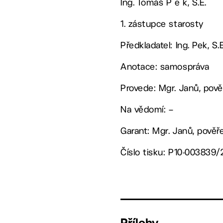
Ing. Tomáš P e k, S.E.
1. zástupce starosty
Předkladatel: Ing. Pek, S.E
Anotace: samospráva
Provede: Mgr. Janů, pov
Na vědomí: –
Garant: Mgr. Janů, pově
Číslo tisku: P10-003839/
Přílohy