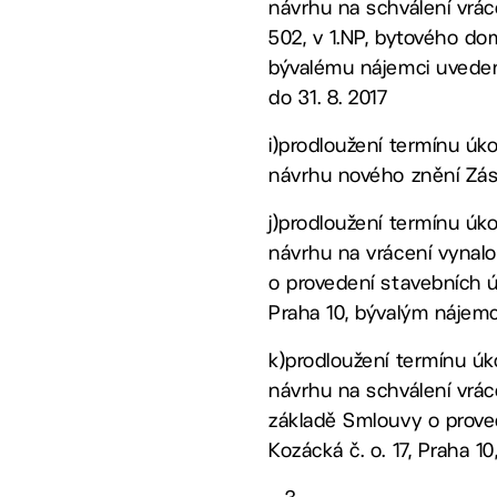
návrhu na schválení vrá
502, v 1.NP, bytového domu
bývalému nájemci uveden
do 31. 8. 2017
i)prodloužení termínu úk
návrhu nového znění Zása
j)prodloužení termínu úko
návrhu na vrácení vynalo
o provedení stavebních úpra
Praha 10, bývalým nájemc
k)prodloužení termínu úk
návrhu na schválení vrác
základě Smlouvy o proveden
Kozácká č. o. 17, Praha 10