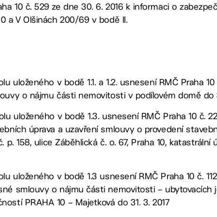
a 10 č. 529 ze dne 30. 6. 2016 k informaci o zabezpe
0 a V Olšinách 200/69 v bodě II.
lu uloženého v bodě 1.1. a 1.2. usnesení RMČ Praha 10 č
louvy o nájmu části nemovitosti v podílovém domě do 3
olu uloženého v bodě 1.3. usnesení RMČ Praha 10 č. 22
vebních úprava a uzavření smlouvy o provedení staveb
 p. 158, ulice Záběhlická č. o. 67, Praha 10, katastrální
olu uloženého v bodě 1.3 usnesení RMČ Praha 10 č. 1125
sné smlouvy o nájmu části nemovitosti – ubytovacích
ností PRAHA 10 – Majetková do 31. 3. 2017