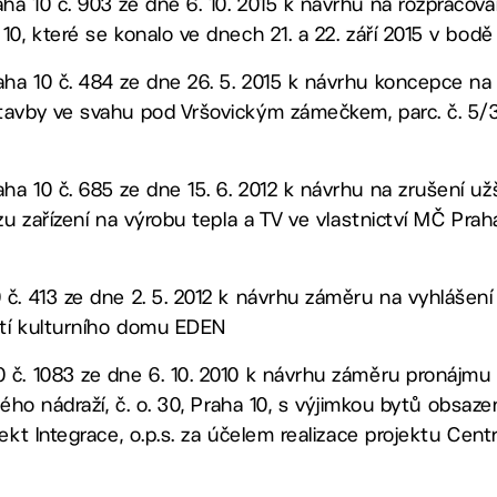
a 10 č. 903 ze dne 6. 10. 2015 k návrhu na rozpracová
0, které se konalo ve dnech 21. a 22. září 2015 v bodě I
ha 10 č. 484 ze dne 26. 5. 2015 k návrhu koncepce na
avby ve svahu pod Vršovickým zámečkem, parc. č. 5/3 
a 10 č. 685 ze dne 15. 6. 2012 k návrhu na zrušení užš
ozu zařízení na výrobu tepla a TV ve vlastnictví MČ Pra
č. 413 ze dne 2. 5. 2012 k návrhu záměru na vyhlášení 
tí kulturního domu EDEN
č. 1083 ze dne 6. 10. 2010 k návrhu záměru pronájmu ob
ckého nádraží, č. o. 30, Praha 10, s výjimkou bytů obsa
ekt Integrace, o.p.s. za účelem realizace projektu Cent