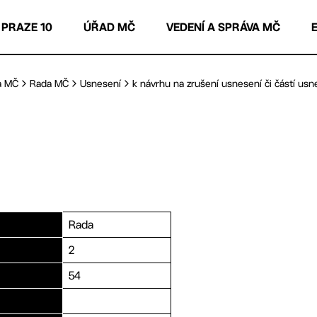
 PRAZE 10
ÚŘAD MČ
VEDENÍ A SPRÁVA MČ
a MČ
Rada MČ
Usnesení
k návrhu na zrušení usnesení či částí usne
Rada
2
54