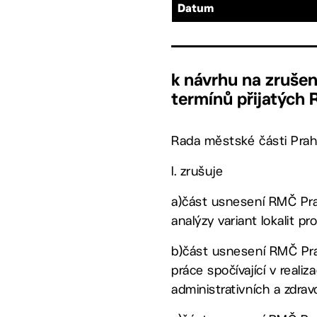
Datum
k návrhu na zrušen
termínů přijatých
Rada městské části Prah
I. zrušuje
a)část usnesení RMČ Prah
analýzy variant lokalit p
b)část usnesení RMČ Prah
práce spočívající v reali
administrativních a zdrav