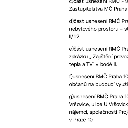
c)část usnesení RMČ Prah
Zastupitelstva MČ Praha 1
d)část usnesení RMČ Pra
nebytového prostoru – st
II/1.2.
e)část usnesení RMČ Prah
zakázku „ Zajištění prov
tepla a TV“ v bodě II.
f)usnesení RMČ Praha 10 
občanů na budoucí využi
g)usnesení RMČ Praha 10 
Vršovice, ulice U Vršovi
nájemci, společnosti Proj
v Praze 10