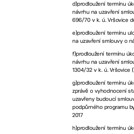
d)prodloužení termínu úk
návrhu na uzavření sml
696/70 v k. ú. Vršovice do
e)prodloužení termínu ul
na uzavření smlouvy o ná
f)prodloužení termínu úk
návrhu na uzavření smlo
1304/32 v k. ú. Vršovice (
g)prodloužení termínu úk
zprávě o vyhodnocení st
uzavřeny budoucí smlouv
podpůrného programu bydl
2017
h)prodloužení termínu úk