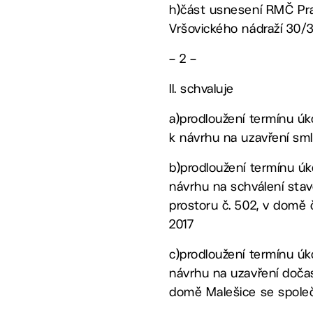
h)část usnesení RMČ Prah
Vršovického nádraží 30/3
– 2 –
II. schvaluje
a)prodloužení termínu úko
k návrhu na uzavření sm
b)prodloužení termínu úk
návrhu na schválení sta
prostoru č. 502, v domě č.
2017
c)prodloužení termínu úk
návrhu na uzavření doča
domě Malešice se společ