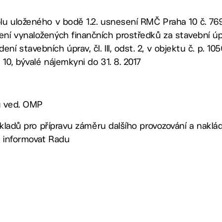
olu uloženého v bodě 1.2. usnesení RMČ Praha 10 č. 769 
ení vynaložených finančních prostředků za stavební úpr
í stavebních úprav, čl. III, odst. 2, v objektu č. p. 1050
 10, bývalé nájemkyni do 31. 8. 2017
u ved. OMP
podkladů pro přípravu záměru dalšího provozování a naklád
a informovat Radu