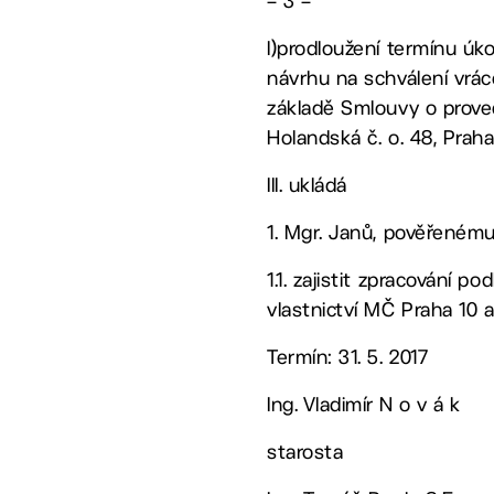
– 3 –
l)prodloužení termínu úk
návrhu na schválení vrác
základě Smlouvy o proveden
Holandská č. o. 48, Praha
III. ukládá
1. Mgr. Janů, pověřeném
1.1. zajistit zpracování 
vlastnictví MČ Praha 10 
Termín: 31. 5. 2017
Ing. Vladimír N o v á k
starosta