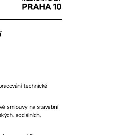
í
pracování technické
ové smlouvy na stavební
kých, sociálních,