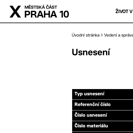
Přejít na hlavní obsah
ŽIVOT V
Úvodní stránka
Vedení a správ
Usnesení
Typ usnesení
Referenční číslo
Číslo usnesení
Číslo materiálu