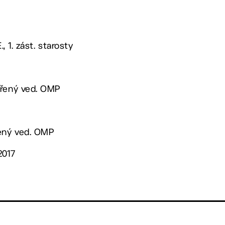
., 1. zást. starosty
ěřený ved. OMP
řený ved. OMP
2017