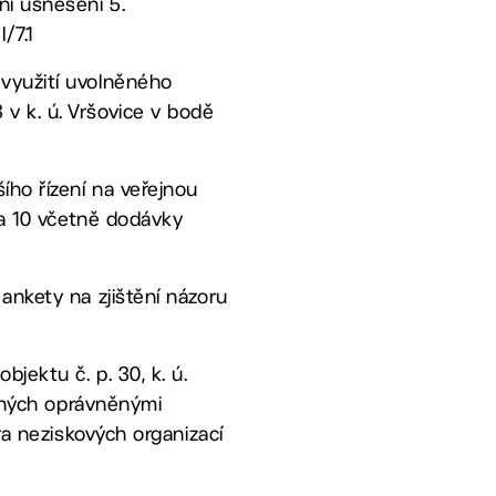
ní usnesení 5.
/7.1
 využití uvolněného
v k. ú. Vršovice v bodě
ího řízení na veřejnou
ha 10 včetně dodávky
ankety na zjištění názoru
jektu č. p. 30, k. ú.
zených oprávněnými
ra neziskových organizací