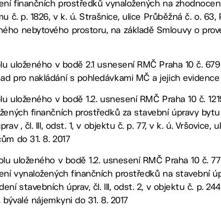
cení finančních prostředků vynaložených na zhodnocen
 č. p. 1826, v k. ú. Strašnice, ulice Průběžná č. o. 63, 
ého nebytového prostoru, na základě Smlouvy o prov
olu uloženého v bodě 2.1 usnesení RMČ Praha 10 č. 679 
d pro nakládání s pohledávkami MČ a jejich evidence d
lu uloženého v bodě 1.2. usnesení RMČ Praha 10 č. 1219
žených finančních prostředků za stavební úpravy bytu
v , čl. III, odst. 1, v objektu č. p. 77, v k. ú. Vršovice, 
ům do 31. 8. 2017
olu uloženého v bodě 1.2. usnesení RMČ Praha 10 č. 770
ení vynaložených finančních prostředků na stavební úpr
í stavebních úprav, čl. III, odst. 2, v objektu č. p. 244,
, bývalé nájemkyni do 31. 8. 2017