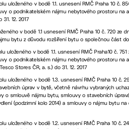
olu uloženého v bodě 1.1. usnesení RMČ Praha 10 č. 850
ouvy o podnikatelském nájmu nebytového prostoru na
 31. 12. 2017
oženého v bodě 1.1 usnesení RMČ Praha 10 č. 720 ze dn
jmu bytu z důvodu rozšíření bytu o společnou část do
olu uloženého v bodě 1.1. usnesení RMČ Praha10 č. 751 
uvy o podnikatelském nájmu nebytového prostoru na 
Tesco Stores ČR, a. s.) do 31. 12. 2017
olu uloženého v bodě 1.3. usnesení RMČ Praha 10 č. 29
avebních úprav v bytě, včetně návrhu vybraných ucha
y o smlouvě nájmu bytu, smlouvy o stavebních úpravá
ení (podzimní kolo 2014) a smlouvy o nájmu bytu na d
olu uloženého v bodě 1.2. usnesení RMČ Praha 10 č. 245