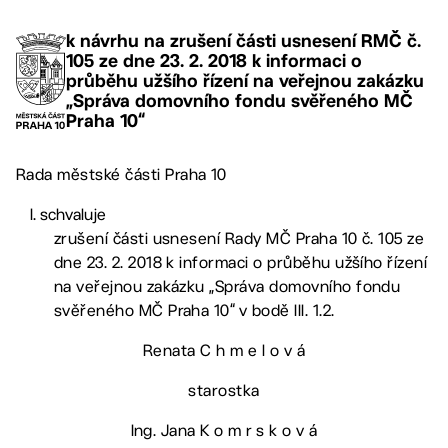
k návrhu na zrušení části usnesení RMČ č.
105 ze dne 23. 2. 2018 k informaci o
průběhu užšího řízení na veřejnou zakázku
„Správa domovního fondu svěřeného MČ
Praha 10“
Rada městské části Praha 10
schvaluje
zrušení části usnesení Rady MČ Praha 10 č. 105 ze
dne 23. 2. 2018 k informaci o průběhu užšího řízení
na veřejnou zakázku „Správa domovního fondu
svěřeného MČ Praha 10“ v bodě III. 1.2.
Renata C h m e l o v á
starostka
Ing. Jana K o m r s k o v á