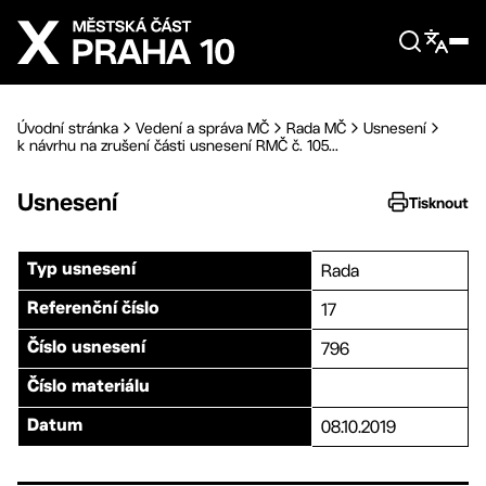
Přejít na hlavní obsah
Úvodní stránka
Vedení a správa MČ
Rada MČ
Usnesení
k návrhu na zrušení části usnesení RMČ č. 105...
Usnesení
Tisknout
Rada
Typ usnesení
17
Referenční číslo
796
Číslo usnesení
Číslo materiálu
08.10.2019
Datum