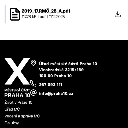
2019_17.RMČ_28_A.pdf
117.76 kB
|
pdf
|
11.12.2025
Úřad městské části Praha 10
Vinohradská 3218/169
100 00 Praha 10
267 093 111
info@praha10.cz
Život v Praze 10
Úřad MČ
Vedení a správa MČ
E-služby