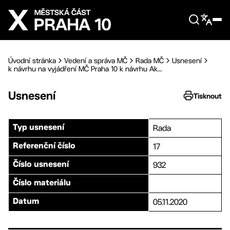
Přejít na hlavní obsah
Úvodní stránka
Vedení a správa MČ
Rada MČ
Usnesení
k návrhu na vyjádření MČ Praha 10 k návrhu Ak...
Usnesení
Tisknout
Rada
Typ usnesení
17
Referenční číslo
932
Číslo usnesení
Číslo materiálu
05.11.2020
Datum