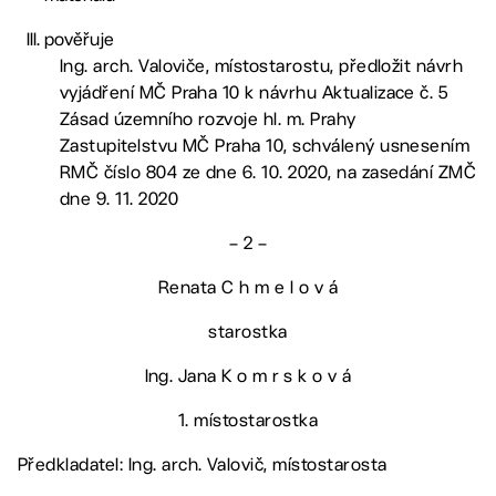
pověřuje
Ing. arch. Valoviče, místostarostu, předložit návrh
vyjádření MČ Praha 10 k návrhu Aktualizace č. 5
Zásad územního rozvoje hl. m. Prahy
Zastupitelstvu MČ Praha 10, schválený usnesením
RMČ číslo 804 ze dne 6. 10. 2020, na zasedání ZMČ
dne 9. 11. 2020
– 2 –
Renata C h m e l o v á
starostka
Ing. Jana K o m r s k o v á
1. místostarostka
Předkladatel: Ing. arch. Valovič, místostarosta