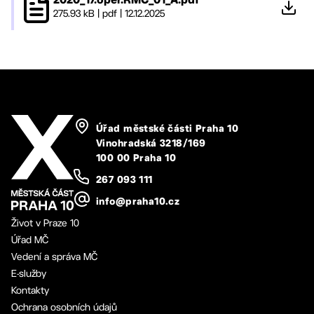
2020_17.oper.RMČ_01_A.pdf
275.93 kB
|
pdf
|
12.12.2025
Úřad městské části Praha 10
Vinohradská 3218/169
100 00 Praha 10
267 093 111
info@praha10.cz
Život v Praze 10
Úřad MČ
Vedení a správa MČ
E-služby
Kontakty
Ochrana osobních údajů