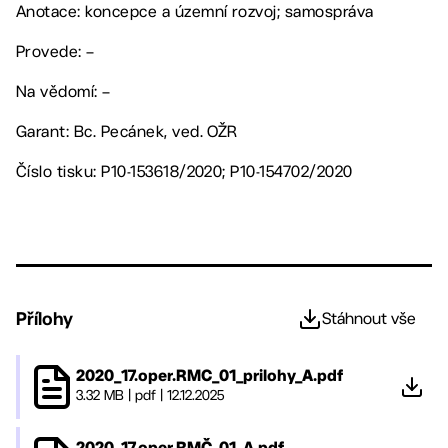
Anotace: koncepce a územní rozvoj; samospráva
Provede: –
Na vědomí: –
Garant: Bc. Pecánek, ved. OŽR
Číslo tisku: P10-153618/2020; P10-154702/2020
Přílohy
Stáhnout vše
2020_17.oper.RMC_01_prilohy_A.pdf
3.32 MB
|
pdf
|
12.12.2025