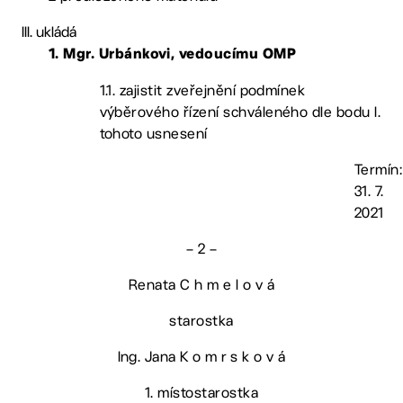
ukládá
1. Mgr. Urbánkovi, vedoucímu OMP
1.1. zajistit zveřejnění podmínek
výběrového řízení schváleného dle bodu I.
tohoto usnesení
Termín:
31. 7.
2021
– 2 –
Renata C h m e l o v á
starostka
Ing. Jana K o m r s k o v á
1. místostarostka