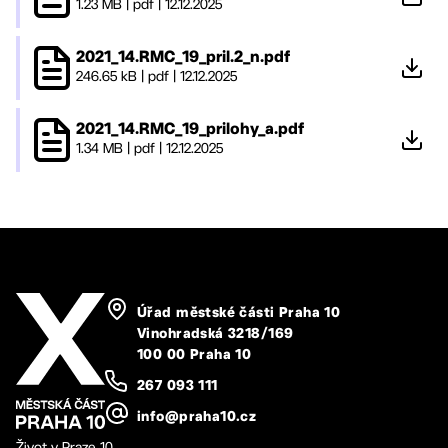
1.23 MB
|
pdf
|
12.12.2025
2021_14.RMC_19_pril.2_n.pdf
246.65 kB
|
pdf
|
12.12.2025
2021_14.RMC_19_prilohy_a.pdf
1.34 MB
|
pdf
|
12.12.2025
Úřad městské části Praha 10
Vinohradská 3218/169
100 00 Praha 10
267 093 111
info@praha10.cz
Život v Praze 10