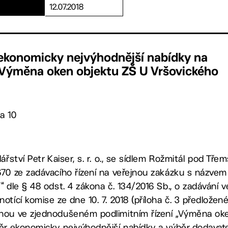
12.07.2018
 ekonomicky nejvýhodnější nabídky na
„Výměna oken objektu ZŠ U Vršovického
a 10
ářství Petr Kaiser, s. r. o., se sídlem Rožmitál pod Tř
670 ze zadávacího řízení na veřejnou zakázku s názve
“ dle § 48 odst. 4 zákona č. 134/2016 Sb., o zadávání 
tící komise ze dne 10. 7. 2018 (příloha č. 3 předložen
nou ve zjednodušeném podlimitním řízení „Výměna ok
běr ekonomicky nejvýhodnější nabídky a výběr dodava