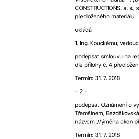
CONSTRUCTIONS, a. s., se
předloženého materiálu
ukládá
1. Ing. Kouckému, vedo
podepsat smlouvu na rea
dle přílohy č. 4 předlože
Termín: 31. 7. 2018
– 2 –
podepsat Oznámení o vylou
Třemšínem, Bezděkovská 4
názvem „Výměna oken obj
Termín: 31. 7. 2018