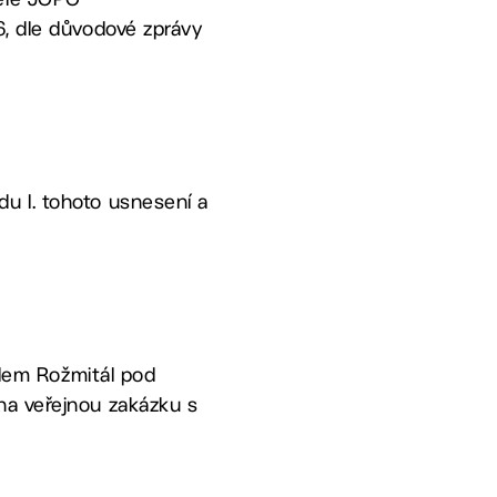
6, dle důvodové zprávy
u I. tohoto usnesení a
ídlem Rožmitál pod
na veřejnou zakázku s