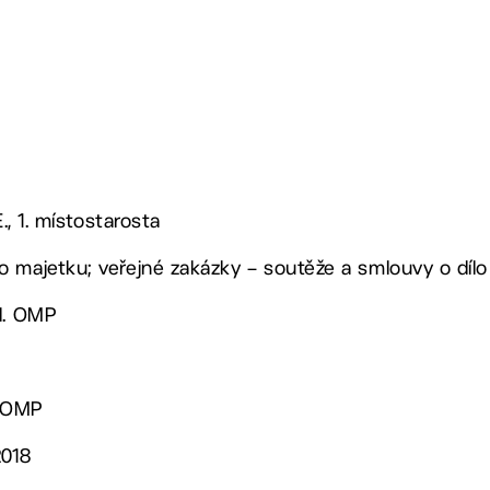
E., 1. místostarosta
 majetku; veřejné zakázky – soutěže a smlouvy o dílo
ed. OMP
. OMP
2018