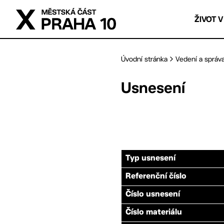
Přejít na hlavní obsah
ŽIVOT V
Úvodní stránka
Vedení a správ
Usnesení
Typ usnesení
Referenční číslo
Číslo usnesení
Číslo materiálu