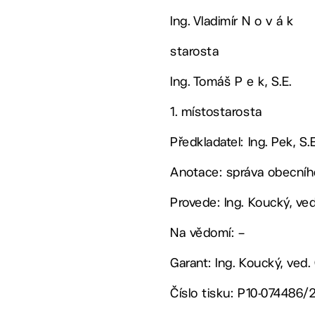
Ing. Vladimír N o v á k
starosta
Ing. Tomáš P e k, S.E.
1. místostarosta
Předkladatel: Ing. Pek, S.
Anotace: správa obecního
Provede: Ing. Koucký, v
Na vědomí: –
Garant: Ing. Koucký, ved
Číslo tisku: P10-074486/