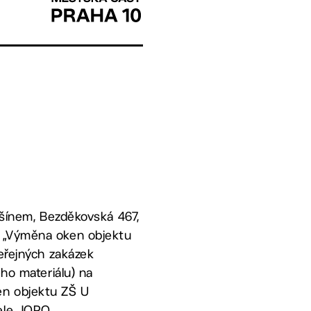
emšínem, Bezděkovská 467,
m „Výměna oken objektu
veřejných zakázek
ého materiálu) na
en objektu ZŠ U
tele JOPO