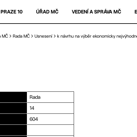
 PRAZE 10
ÚŘAD MČ
VEDENÍ A SPRÁVA MČ
a MČ
Rada MČ
Usnesení
k návrhu na výběr ekonomicky nejvýhodněj
Rada
14
604