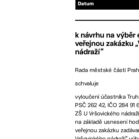
Datum
k návrhu na výběr
veřejnou zakázku 
nádraží“
Rada městské části Prah
schvaluje
vyloučení účastníka Truhl
PSČ 262 42, IČO 284 91 
ZŠ U Vršovického nádraží
na základě usnesení hodno
veřejnou zakázku zadáva
Vršovického nádraží“ vý