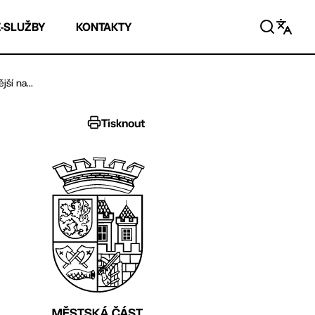
E-SLUŽBY
KONTAKTY
ší na...
Tisknout