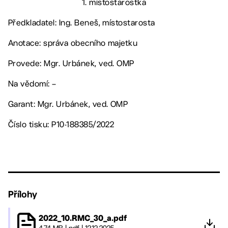
1. místostarostka
Předkladatel: Ing. Beneš, místostarosta
Anotace: správa obecního majetku
Provede: Mgr. Urbánek, ved. OMP
Na vědomí: –
Garant: Mgr. Urbánek, ved. OMP
Číslo tisku: P10-188385/2022
Přílohy
2022_10.RMC_30_a.pdf
4.74 MB
|
pdf
|
12.12.2025