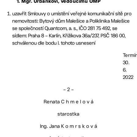
1. Mgr. Urbánkovi, vedoucímu OMP
uzavřít Smlouvy o umístění veřejné komunikační sítě pro
nemovitosti: Bytový dům Malešice a Poliklinika Malešice
se společností Quantcom, a. s., IČO 281 75 492, se
sídlem: Praha 8 – Karlín, Křižíkova 36a/237, PSČ 186 00,
schválenou dle bodu I. tohoto usnesení
Termín
30.
6.
2022
– 2 –
Renata C h m e l o v á
starostka
Ing. Jana K o m r s k o v á