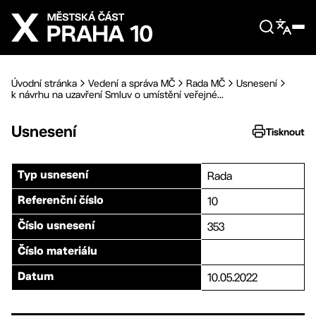
Přejít na hlavní obsah
Úvodní stránka
Vedení a správa MČ
Rada MČ
Usnesení
k návrhu na uzavření Smluv o umístění veřejné...
Usnesení
Tisknout
Rada
Typ usnesení
10
Referenční číslo
353
Číslo usnesení
Číslo materiálu
10.05.2022
Datum