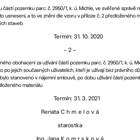
částí pozemku parc. č. 2950/1, k. ú. Michle, ve svěřené správě m
to usnesení, a to ve znění dle vzoru v příloze č. 2 předloženého m
hlých staveb
Termín: 31. 10. 2020
– 2 –
ho obohacení za užívání částí pozemku parc. č. 2950/1, k. ú. Mi
to po jejich současných uživatelích, kteří je užívají bez právního 
bylo stanoveno v nájemní smlouvě, po dobu užívání částí pozemku,
edloženého materiálu
Termín: 31. 3. 2021
Renata C h m e l o v á
starostka
Ing. Jana K o m r s k o v á