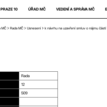
 PRAZE 10
ÚŘAD MČ
VEDENÍ A SPRÁVA MČ
a MČ
Rada MČ
Usnesení
k návrhu na uzavření smluv o nájmu částí 
Rada
12
509