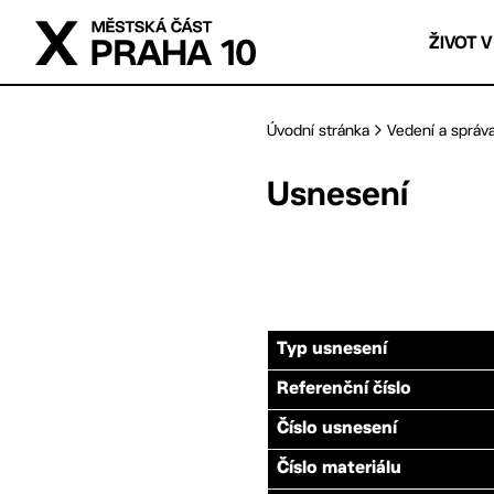
Přejít na hlavní obsah
ŽIVOT V
Úvodní stránka
Vedení a správ
Usnesení
Typ usnesení
Referenční číslo
Číslo usnesení
Číslo materiálu