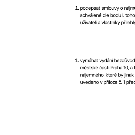
podepsat smlouvy o nájmu 
schválené dle bodu I. toho
uživateli a vlastníky přile
vymáhat vydání bezdůvodné
městské části Praha 10, a 
nájemného, které by jinak 
uvedeno v příloze č. 1 př