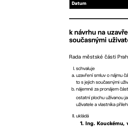
Datum
k návrhu na uzavře
současnými uživate
Rada městské části Prah
schvaluje
uzavření smluv o nájmu čás
to s jejich současnými uživ
nájemné za pronájem částí 
ostatní plochu užívanou ja
uživatele a vlastníka přile
ukládá
1. Ing. Kouckému