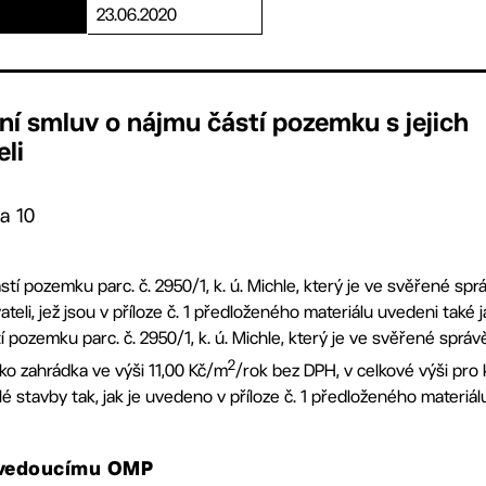
23.06.2020
ní smluv o nájmu částí pozemku s jejich
li
a 10
tí pozemku parc. č. 2950/1, k. ú. Michle, který je ve svěřené spr
ateli, jež jsou v příloze č. 1 předloženého materiálu uvedeni také j
pozemku parc. č. 2950/1, k. ú. Michle, který je ve svěřené správ
2
ko zahrádka ve výši 11,00 Kč/m
/rok bez DPH, v celkové výši pr
hlé stavby tak, jak je uvedeno v příloze č. 1 předloženého materiál
, vedoucímu OMP