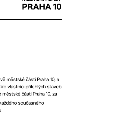
ávě městské části Praha 10, a
ako vlastníci přilehlých staveb
ě městské části Praha 10, za
o každého současného
u