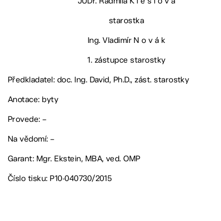
JUDr. Radmila K l e s l o v á
starostka
Ing. Vladimír N o v á k
1. zástupce starostky
Předkladatel: doc. Ing. David, Ph.D., zást. starostky
Anotace: byty
Provede: –
Na vědomí: –
Garant: Mgr. Ekstein, MBA, ved. OMP
Číslo tisku: P10-040730/2015