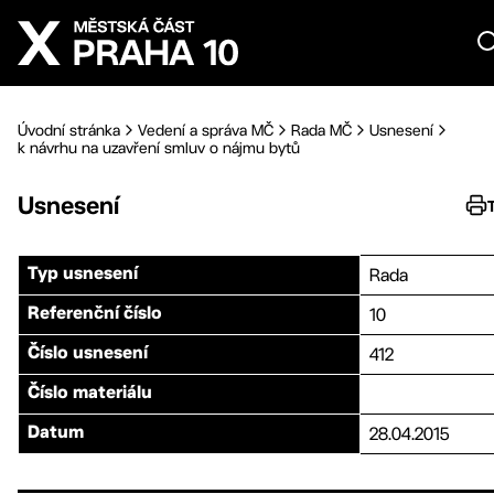
Přejít na hlavní obsah
Úvodní stránka
Vedení a správa MČ
Rada MČ
Usnesení
k návrhu na uzavření smluv o nájmu bytů
Usnesení
Rada
Typ usnesení
10
Referenční číslo
412
Číslo usnesení
Číslo materiálu
28.04.2015
Datum