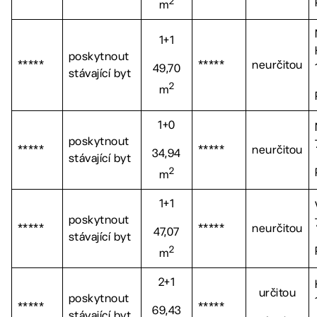
2
m
1+1
poskytnout
*****
*****
neurčitou
49,70
stávající byt
2
m
1+0
poskytnout
*****
*****
neurčitou
34,94
stávající byt
2
m
1+1
poskytnout
*****
*****
neurčitou
47,07
stávající byt
2
m
2+1
určitou
poskytnout
*****
*****
69,43
stávající byt