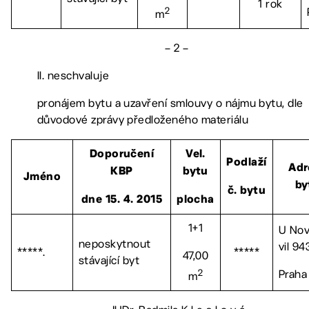
1 rok
2
m
– 2 –
II. neschvaluje
pronájem bytu a uzavření smlouvy o nájmu bytu, dle
důvodové zprávy předloženého materiálu
Doporučení
Vel.
Podlaží
Adr
KBP
bytu
Jméno
by
č. bytu
dne 15. 4. 2015
plocha
1+1
U No
neposkytnout
vil 94
*****.
*****
47,00
stávající byt
2
Praha
m