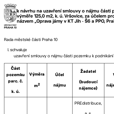
k návrhu na uzavření smlouvy o nájmu části p
výměře 125,0 m2, k. ú. Vršovice, za účelem p
názvem „Oprava jámy v KT Jih - Š6 a PPO, Pra
Rada městské části Praha 10
schvaluje
uzavření smlouvy o nájmu části pozemku k podnikání
Část
Žadatel
Výměra
pozemku
Účel
parc. č.
(budoucí
2
nájmu
ná
m
nájemce)
k. ú.
PREdistribuce,
a. s.