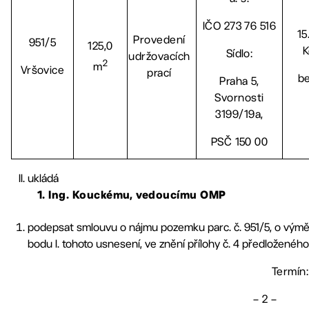
IČO 273 76 516
15
Provedení
951/5
125,0
K
Sídlo:
udržovacích
2
m
Vršovice
prací
b
Praha 5,
Svornosti
3199/19a,
PSČ 150 00
ukládá
1. Ing. Kouckému, vedoucímu OMP
podepsat smlouvu o nájmu pozemku parc. č. 951/5, o výmě
bodu I. tohoto usnesení, ve znění přílohy č. 4 předloženého
Termín:
– 2 –