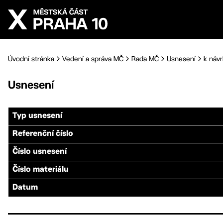
Přejít na hlavní obsah
Úvodní stránka
Vedení a správa MČ
Rada MČ
Usnesení
k návr
Usnesení
Typ usnesení
Referenční číslo
Číslo usnesení
Číslo materiálu
Datum