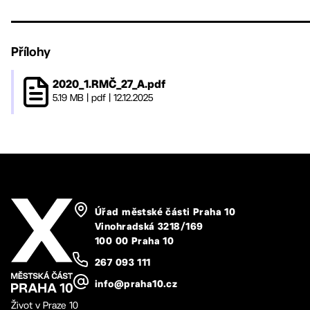
Přílohy
2020_1.RMČ_27_A.pdf
5.19 MB
|
pdf
|
12.12.2025
Úřad městské části Praha 10
Vinohradská 3218/169
100 00 Praha 10
267 093 111
info@praha10.cz
Život v Praze 10