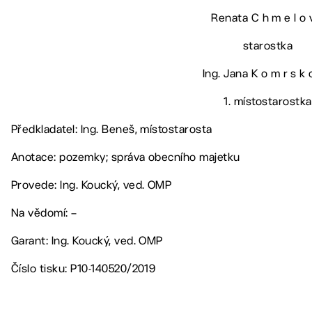
Renata C h m e l o 
starostka
Ing. Jana K o m r s k 
1. místostarostka
Předkladatel: Ing. Beneš, místostarosta
Anotace: pozemky; správa obecního majetku
Provede: Ing. Koucký, ved. OMP
Na vědomí: –
Garant: Ing. Koucký, ved. OMP
Číslo tisku: P10-140520/2019