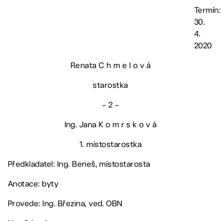
Termín:
30.
4.
2020
Renata C h m e l o v á
starostka
– 2 –
Ing. Jana K o m r s k o v á
1. místostarostka
Předkladatel: Ing. Beneš, místostarosta
Anotace: byty
Provede: Ing. Březina, ved. OBN