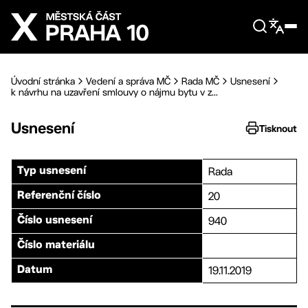
Přejít na hlavní obsah
Úvodní stránka
Vedení a správa MČ
Rada MČ
Usnesení
k návrhu na uzavření smlouvy o nájmu bytu v z...
Usnesení
Tisknout
Rada
Typ usnesení
20
Referenční číslo
940
Číslo usnesení
Číslo materiálu
19.11.2019
Datum