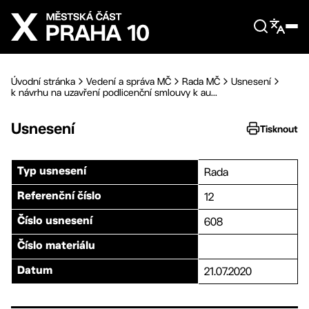
Přejít na hlavní obsah
Úvodní stránka
Vedení a správa MČ
Rada MČ
Usnesení
k návrhu na uzavření podlicenční smlouvy k au...
Usnesení
Tisknout
Rada
Typ usnesení
12
Referenční číslo
608
Číslo usnesení
Číslo materiálu
21.07.2020
Datum