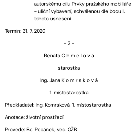
autorskému dílu Prvky pražského mobiliáře
– uliční vybavení, schválenou dle bodu I.
tohoto usnesení
Termín: 31. 7. 2020
– 2 –
Renata C h m e l o v á
starostka
Ing. Jana K o m r s k o v á
1. místostarostka
Předkladatel: Ing. Komrsková, 1. místostarostka
Anotace: životní prostředí
Provede: Bc. Pecánek, ved. OŽR