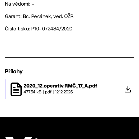
Na vědomí: –
Garant: Bc. Pecánek, ved. OŽR
Číslo tisku: P10- 072484/2020
Přílohy
2020_12.operativ.RMČ_17_A.pdf
477.54 kB
|
pdf
|
12.12.2025