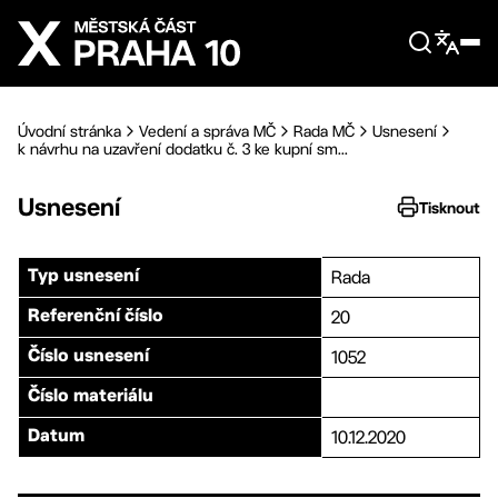
Přejít na hlavní obsah
Úvodní stránka
Vedení a správa MČ
Rada MČ
Usnesení
k návrhu na uzavření dodatku č. 3 ke kupní sm...
Usnesení
Tisknout
Rada
Typ usnesení
20
Referenční číslo
1052
Číslo usnesení
Číslo materiálu
10.12.2020
Datum