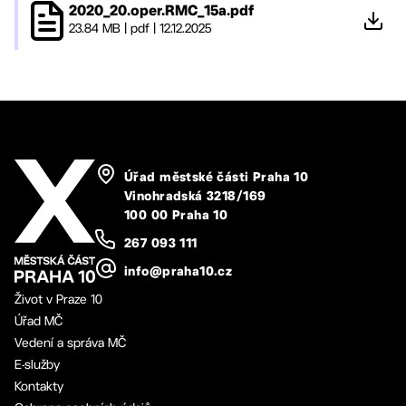
2020_20.oper.RMC_15a.pdf
23.84 MB
|
pdf
|
12.12.2025
Úřad městské části Praha 10
Vinohradská 3218/169
100 00 Praha 10
267 093 111
info@praha10.cz
Život v Praze 10
Úřad MČ
Vedení a správa MČ
E-služby
Kontakty