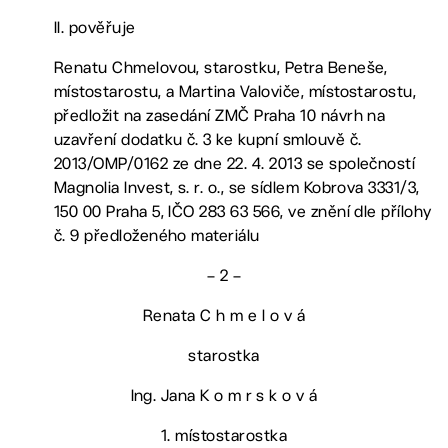
II. pověřuje
Renatu Chmelovou, starostku, Petra Beneše,
místostarostu, a Martina Valoviče, místostarostu,
předložit na zasedání ZMČ Praha 10 návrh na
uzavření dodatku č. 3 ke kupní smlouvě č.
2013/OMP/0162 ze dne 22. 4. 2013 se společností
Magnolia Invest, s. r. o., se sídlem Kobrova 3331/3,
150 00 Praha 5, IČO 283 63 566, ve znění dle přílohy
č. 9 předloženého materiálu
– 2 –
Renata C h m e l o v á
starostka
Ing. Jana K o m r s k o v á
1. místostarostka