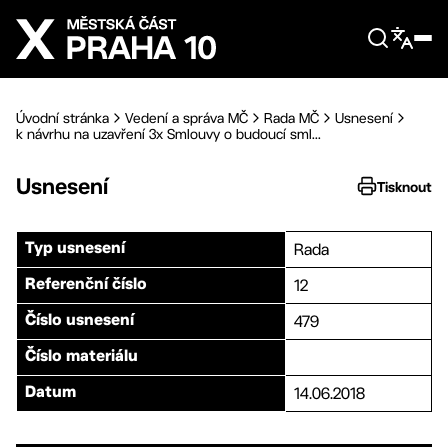
Přejít na hlavní obsah
Úvodní stránka
Vedení a správa MČ
Rada MČ
Usnesení
k návrhu na uzavření 3x Smlouvy o budoucí sml...
Usnesení
Tisknout
Rada
Typ usnesení
12
Referenční číslo
479
Číslo usnesení
Číslo materiálu
14.06.2018
Datum