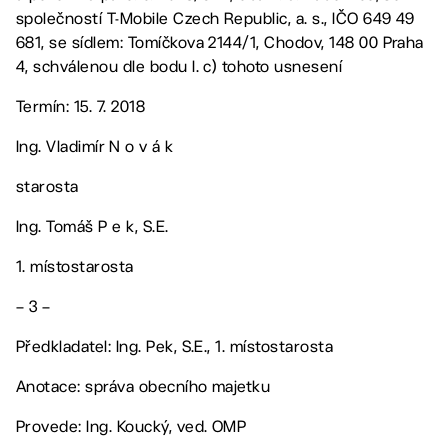
společností T-Mobile Czech Republic, a. s., IČO 649 49
681, se sídlem: Tomíčkova 2144/1, Chodov, 148 00 Praha
4, schválenou dle bodu I. c) tohoto usnesení
Termín: 15. 7. 2018
Ing. Vladimír N o v á k
starosta
Ing. Tomáš P e k, S.E.
1. místostarosta
– 3 –
Předkladatel: Ing. Pek, S.E., 1. místostarosta
Anotace: správa obecního majetku
Provede: Ing. Koucký, ved. OMP