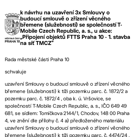
k návrhu na uzavření 3x Smlouvy o
budoucí smlouvě o zřízení věcného
břemene (služebnosti) se společností T-
Mobile Czech Republic, a. s., u akce:
„Připojení objektů FTTS Praha 10 - 1. stavba
na síť TMCZ“
Rada městské části Praha 10
schvaluje
uzavření Smlouvy o budoucí smlouvě o zřízení věcného
břemene (služebnosti) k tíži pozemku parc. č. 1872/2 a
pozemku parc. č. 1872/4 , oba k. ú. Vršovice, se
společností T-Mobile Czech Republic, a. s., IČO 649 49
681, se sídlem: Tomíčkova 2144/1, Chodov, 148 00 Praha
4, ve znění dle přílohy č. 4 a) předloženého materiálu
uzavření Smlouvy o budoucí smlouvě o zřízení věcného
břemene (služebnosti) k tíži pozemku parc. č. 4474/24 ,