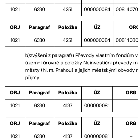
1021
6330
4251
000000084
0081407
ORJ
Paragraf
Položka
ÚZ
OR
1021
6330
4251
000000084
0081408
b)zvýšení z paragrafu Převody vlastním fondům 
územní úrovně a položky Neinvestiční převody me
městy (hl. m. Prahou) a jejich městskými obvody 
příjmy
ORJ
Paragraf
Položka
ÚZ
ORG
1021
6330
4137
000000081
–
ORJ
Paragraf
Položka
ÚZ
ORG
1021
6330
4137
000000081
–