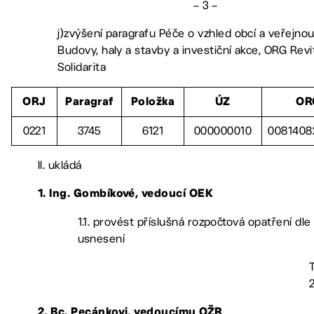
– 3 –
j)zvýšení paragrafu Péče o vzhled obcí a veřejnou
Budovy, haly a stavby a investiční akce, ORG Revi
Solidarita
ORJ
Paragraf
Položka
ÚZ
OR
0221
3745
6121
000000010
0081408
II. ukládá
1. Ing. Gombíkové, vedoucí OEK
1.1. provést příslušná rozpočtová opatření dle
usnesení
2. Bc. Pecánkovi, vedoucímu OŽR