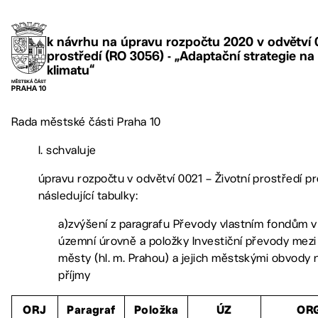
k návrhu na úpravu rozpočtu 2020 v odvětví 0
prostředí (RO 3056) - „Adaptační strategie n
klimatu“
Rada městské části Praha 10
I. schvaluje
úpravu rozpočtu v odvětví 0021 – Životní prostředí pr
následující tabulky:
a)zvýšení z paragrafu Převody vlastním fondům 
územní úrovně a položky Investiční převody mezi
městy (hl. m. Prahou) a jejich městskými obvody 
příjmy
ORJ
Paragraf
Položka
ÚZ
OR