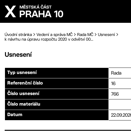
Přejít na hlavní obsah
Úvodní stránka
Vedení a správa MČ
Rada MČ
Usnesení
k návrhu na úpravu rozpočtu 2020 v odvětví 00...
Usnesení
Rada
Typ usnesení
16
Referenční číslo
766
Číslo usnesení
Číslo materiálu
22.09.202
Datum