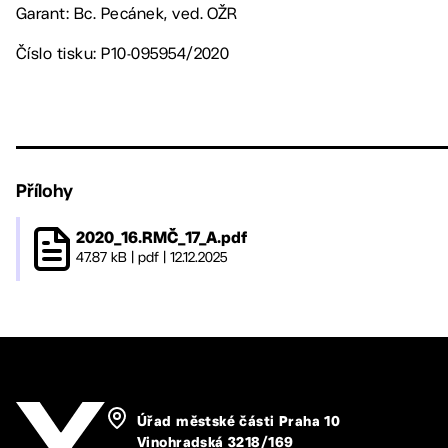
Garant: Bc. Pecánek, ved. OŽR
Číslo tisku: P10-095954/2020
Přílohy
2020_16.RMČ_17_A.pdf
47.87 kB
|
pdf
|
12.12.2025
Úřad městské části Praha 10
Vinohradská 3218/169