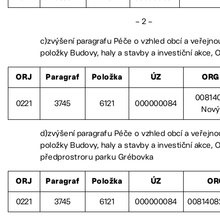
– 2 –
c)zvýšení paragrafu Péče o vzhled obcí a veřejno
položky Budovy, haly a stavby a investiční akce,
ORJ
Paragraf
Položka
ÚZ
ORG
00814
0221
3745
6121
000000084
Nový
d)zvýšení paragrafu Péče o vzhled obcí a veřejno
položky Budovy, haly a stavby a investiční akce, 
předprostroru parku Grébovka
ORJ
Paragraf
Položka
ÚZ
OR
0221
3745
6121
000000084
0081408