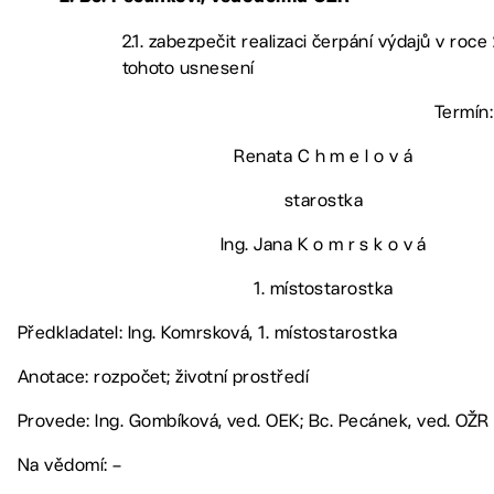
2.1. zabezpečit realizaci čerpání výdajů v roce
tohoto usnesení
Termín:
Renata C h m e l o v á
starostka
Ing. Jana K o m r s k o v á
1. místostarostka
Předkladatel: Ing. Komrsková, 1. místostarostka
Anotace: rozpočet; životní prostředí
Provede: Ing. Gombíková, ved. OEK; Bc. Pecánek, ved. OŽR
Na vědomí: –