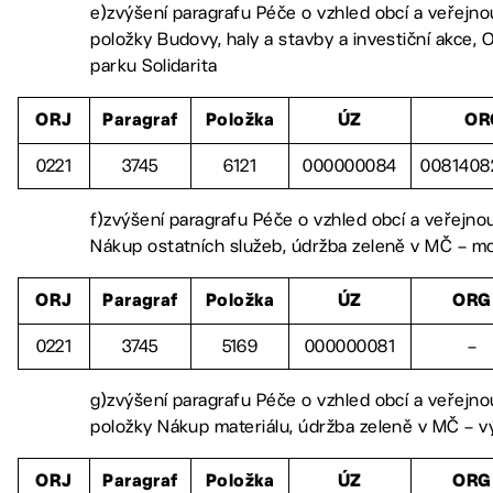
e)zvýšení paragrafu Péče o vzhled obcí a veřejno
položky Budovy, haly a stavby a investiční akce, 
parku Solidarita
ORJ
Paragraf
Položka
ÚZ
OR
0221
3745
6121
000000084
0081408
f)zvýšení paragrafu Péče o vzhled obcí a veřejno
Nákup ostatních služeb, údržba zeleně v MČ – mo
ORJ
Paragraf
Položka
ÚZ
ORG
0221
3745
5169
000000081
–
g)zvýšení paragrafu Péče o vzhled obcí a veřejno
položky Nákup materiálu, údržba zeleně v MČ – 
ORJ
Paragraf
Položka
ÚZ
ORG