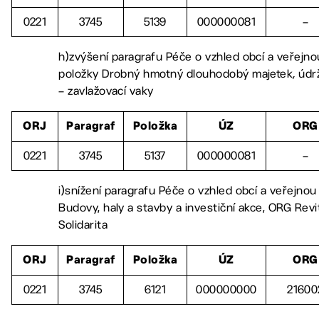
0221
3745
5139
000000081
–
h)zvýšení paragrafu Péče o vzhled obcí a veřejno
položky Drobný hmotný dlouhodobý majetek
,
údr
– zavlažovací vaky
ORJ
Paragraf
Položka
ÚZ
ORG
0221
3745
5137
000000081
–
i)snížení paragrafu Péče o vzhled obcí a veřejnou
Budovy, haly a stavby a investiční akce, ORG Revi
Solidarita
ORJ
Paragraf
Položka
ÚZ
ORG
0221
3745
6121
000000000
21600