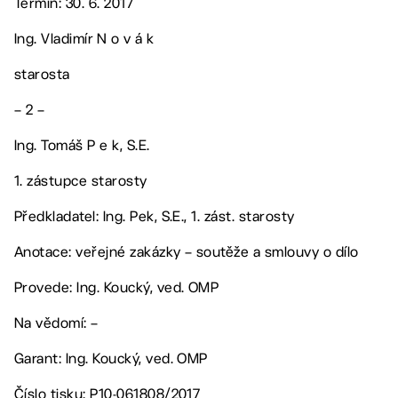
Termín: 30. 6. 2017
Ing. Vladimír N o v á k
starosta
– 2 –
Ing. Tomáš P e k, S.E.
1. zástupce starosty
Předkladatel: Ing. Pek, S.E., 1. zást. starosty
Anotace: veřejné zakázky – soutěže a smlouvy o dílo
Provede: Ing. Koucký, ved. OMP
Na vědomí: –
Garant: Ing. Koucký, ved. OMP
Číslo tisku: P10-061808/2017