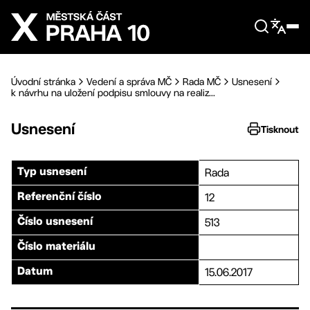
Přejít na hlavní obsah
Úvodní stránka
Vedení a správa MČ
Rada MČ
Usnesení
k návrhu na uložení podpisu smlouvy na realiz...
Usnesení
Tisknout
Rada
Typ usnesení
12
Referenční číslo
513
Číslo usnesení
Číslo materiálu
15.06.2017
Datum