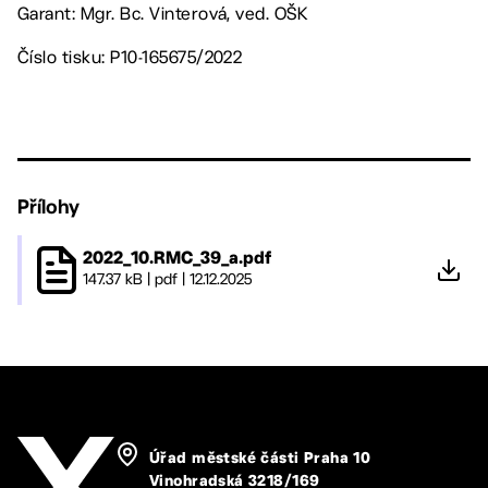
Garant: Mgr. Bc. Vinterová, ved. OŠK
Číslo tisku: P10-165675/2022
Přílohy
2022_10.RMC_39_a.pdf
147.37 kB
|
pdf
|
12.12.2025
Úřad městské části Praha 10
Vinohradská 3218/169