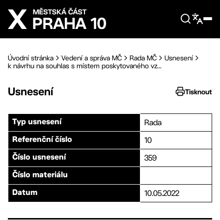
Přejít na hlavní obsah
Úvodní stránka
Vedení a správa MČ
Rada MČ
Usnesení
k návrhu na souhlas s místem poskytovaného vz...
Usnesení
Tisknout
Rada
Typ usnesení
10
Referenční číslo
359
Číslo usnesení
Číslo materiálu
10.05.2022
Datum