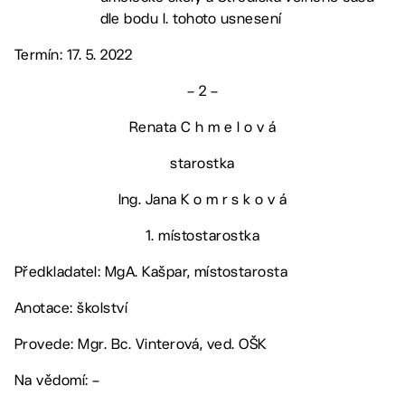
dle bodu I. tohoto usnesení
Termín: 17. 5. 2022
– 2 –
Renata C h m e l o v á
starostka
Ing. Jana K o m r s k o v á
1. místostarostka
Předkladatel: MgA. Kašpar, místostarosta
Anotace: školství
Provede: Mgr. Bc. Vinterová, ved. OŠK
Na vědomí: –