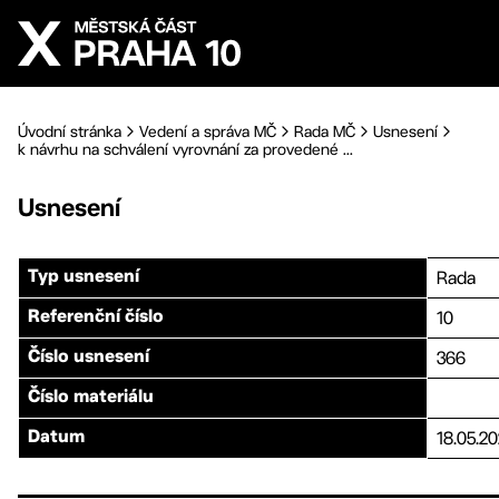
Přejít na hlavní obsah
Úvodní stránka
Vedení a správa MČ
Rada MČ
Usnesení
k návrhu na schválení vyrovnání za provedené ...
Usnesení
Rada
Typ usnesení
10
Referenční číslo
366
Číslo usnesení
Číslo materiálu
18.05.20
Datum