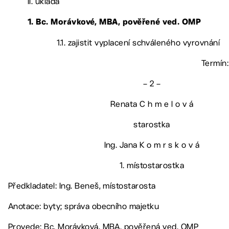
II. ukládá
1. Bc. Morávkové, MBA, pověřené ved. OMP
1.1. zajistit vyplacení schváleného vyrovnání
Termín:
– 2 –
Renata C h m e l o v á
starostka
Ing. Jana K o m r s k o v á
1. místostarostka
Předkladatel: Ing. Beneš, místostarosta
Anotace: byty; správa obecního majetku
Provede: Bc. Morávková, MBA, pověřená ved. OMP