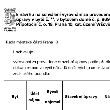
k návrhu na schválení vyrovnání za proveden
úpravy v bytě č. **, v bytovém domě č. p. 869,
Přípotoční č. o. 19, Praha 10, kat. území Vršovi
Rada městské části Praha 10
I. schvaluje
vyrovnání za provedené stavební úpravy podle před
dokumentace ve výši nákladů snížených o amortizaci
znaleckého posudku
Bývalí
Účel
Byt
Stavební úpravy
Ná
nájmu
nájemci