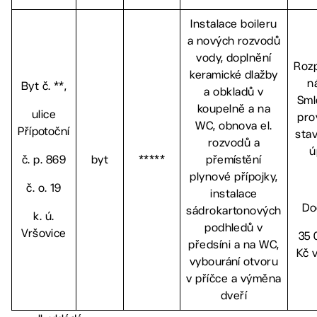
Instalace boileru
a nových rozvodů
vody, doplnění
Roz
keramické dlažby
n
Byt č. **,
a obkladů v
Sml
koupelně a na
ulice
pro
WC, obnova el.
Přípotoční
sta
rozvodů a
ú
č. p. 869
byt
*****
přemístění
plynové přípojky,
č. o. 19
instalace
Do
sádrokartonových
k. ú.
podhledů v
Vršovice
35 
předsíni a na WC,
Kč 
vybourání otvoru
v příčce a výměna
dveří