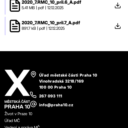
2020_7.RMC_10_pril.6_A.pdf
5.41 MB
|
pdf
|
12.12.2025
2020_7.RMC_10_pril.7_A.pdf
891.7 kB
|
pdf
|
12.12.2025
Úřad městské části Praha 10
Vinohradská 3218/169
100 00 Praha 10
267 093 111
info@praha10.cz
Život v Praze 10
Úřad MČ
Vedení a správa MČ