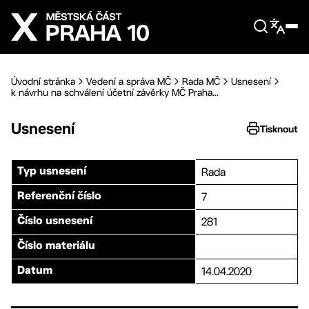
Přejít na hlavní obsah
Úvodní stránka
Vedení a správa MČ
Rada MČ
Usnesení
k návrhu na schválení účetní závěrky MČ Praha...
Usnesení
Tisknout
Rada
Typ usnesení
7
Referenční číslo
281
Číslo usnesení
Číslo materiálu
14.04.2020
Datum