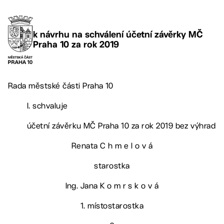
k návrhu na schválení účetní závěrky MČ
Praha 10 za rok 2019
Rada městské části Praha 10
I. schvaluje
účetní závěrku MČ Praha 10 za rok 2019 bez výhrad
Renata C h m e l o v á
starostka
Ing. Jana K o m r s k o v á
1. místostarostka