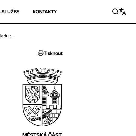
E-SLUŽBY
KONTAKTY
edu r...
Tisknout