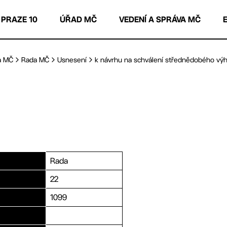
 PRAZE 10
ÚŘAD MČ
VEDENÍ A SPRÁVA MČ
a MČ
Rada MČ
Usnesení
k návrhu na schválení střednědobého výhl
Rada
22
1099