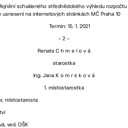
 zveřejnění schváleného střednědobého výhledu rozpočtu
to usnesení na internetových stránkách MČ Praha 10
Termín: 15. 1. 2021
– 2 –
Renata C h m e l o v á
starostka
Ing. Jana K o m r s k o v á
1. místostarostka
r, místostarosta
tví
ová, ved. OŠK