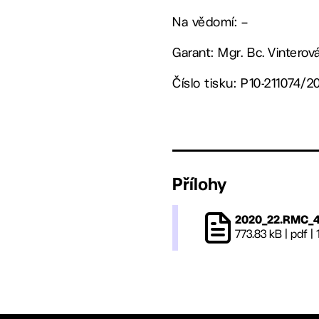
Na vědomí: –
Garant: Mgr. Bc. Vinterov
Číslo tisku: P10-211074/2
Přílohy
2020_22.RMC_4
773.83 kB
|
pdf
|