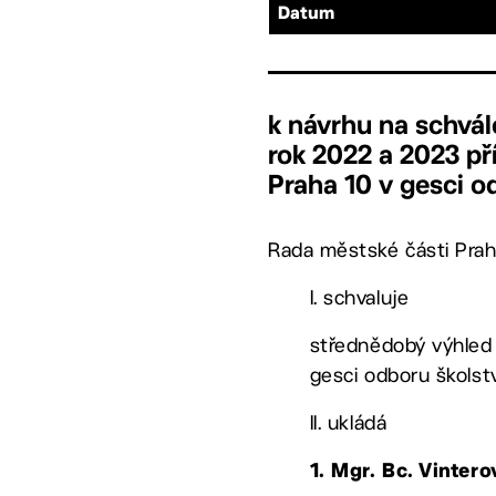
Datum
k návrhu na schvá
rok 2022 a 2023 p
Praha 10 v gesci o
Rada městské části Prah
I. schvaluje
střednědobý výhled 
gesci odboru školstv
II. ukládá
1. Mgr. Bc. Vinter