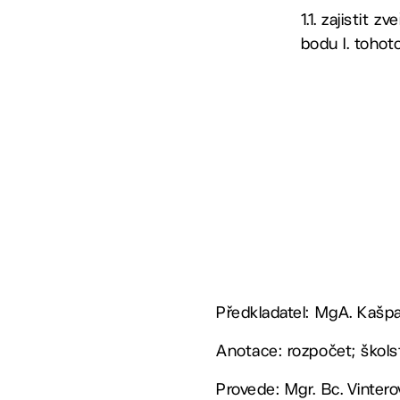
1.1. zajistit
bodu I. toho
Předkladatel: MgA. Kašpa
Anotace: rozpočet; škols
Provede: Mgr. Bc. Vinter