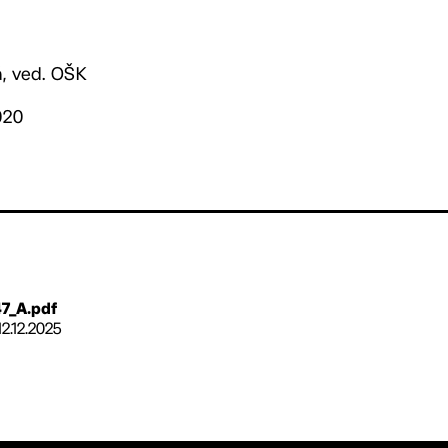
á, ved. OŠK
020
7_A.pdf
12.12.2025