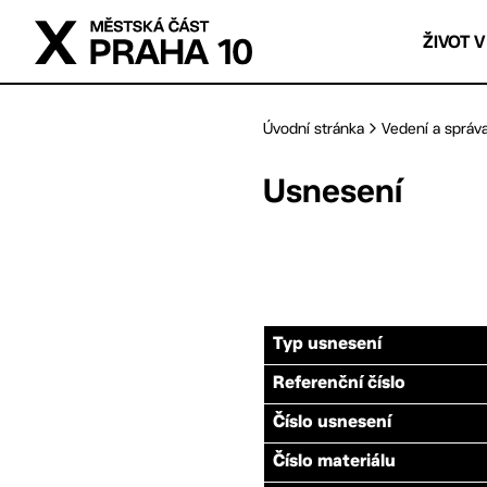
Přejít na hlavní obsah
ŽIVOT V
Úvodní stránka
Vedení a správ
Usnesení
Typ usnesení
Referenční číslo
Číslo usnesení
Číslo materiálu