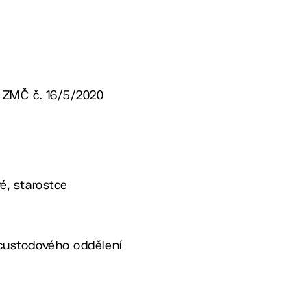
ní ZMČ č. 16/5/2020
vé, starostce
o custodového oddělení