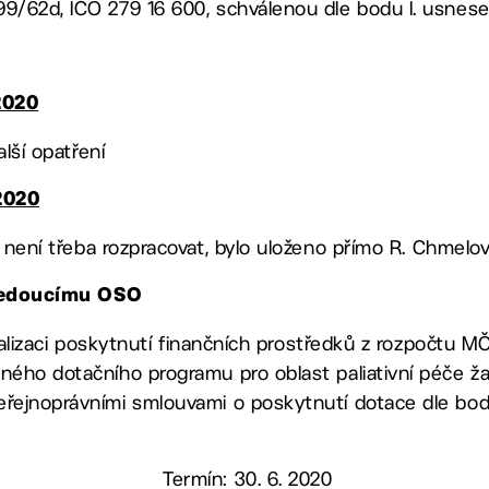
99/62d, IČO 279 16 600, schválenou dle bodu I. usnes
2020
alší opatření
2020
. není třeba rozpracovat, bylo uloženo přímo R. Chmelo
 vedoucímu OSO
t realizaci poskytnutí finančních prostředků z rozpočtu 
ného dotačního programu pro oblast paliativní péče ž
eřejnoprávními smlouvami o poskytnutí dotace dle bodu
Termín: 30. 6. 2020