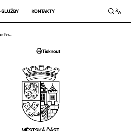
E-SLUŽBY
KONTAKTY
edán...
Tisknout