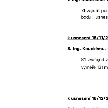
7.
Ing. Kouckému,
7.1. zajistit
bodu I. usne
k usnesení 16/11/
8.
Ing. Kouckému,
8.1. zveřejni
výměře 131 
k usnesení 16/12/