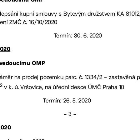
 vedoucímu OMP
 podepsání kupní smlouvy s Bytovým družstvem KA 81012
sení ZMČ č. 16/10/2020
Termín: 30. 6. 2020
2020
 vedoucímu OMP
t záměr na prodej pozemku parc. č. 1334/2 – zastavěná 
2
m
v k. ú. Vršovice, na úřední desce ÚMČ Praha 10
Termín: 26. 5. 2020
– 3 –
2020