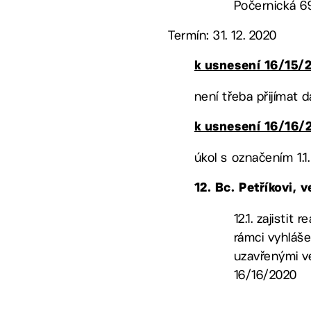
Počernická 6
Termín: 31. 12. 2020
k usnesení 16/15/
není třeba přijímat d
k usnesení 16/16/
úkol s označením 1.1
12. Bc. Petříkovi,
12.1. zajisti
rámci vyhláše
uzavřenými v
16/16/2020