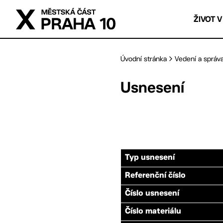
Přejít na hlavní obsah
ŽIVOT V
Úvodní stránka
Vedení a správ
Usnesení
Typ usnesení
Referenční číslo
Číslo usnesení
Číslo materiálu