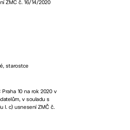
ení ZMČ č. 16/14/2020
vé, starostce
MČ Praha 10 na rok 2020 v
adatelům, v souladu s
 I. c) usnesení ZMČ č.