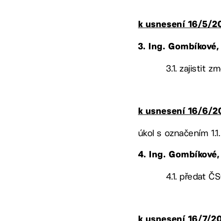
k usnesení 16/5/2
3.
Ing. Gombíkové,
3.1. zajistit
k usnesení 16/6/2
úkol s označením 1.1
4.
Ing. Gombíkové
4.1. předat Č
k usnesení 16/7/2