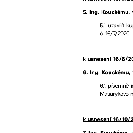
5.
Ing. Kouckému,
5.1. uzavřít 
č. 16/7/2020
k usnesení 16/8/2
6.
Ing. Kouckému,
6.1. písemně 
Masarykovo ná
k usnesení 16/10/