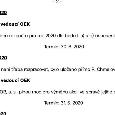
– 2 –
020
 vedoucí OEK
 změnu rozpočtu pro rok 2020 dle bodu I. a) a b) usnese
Termín: 30. 6. 2020
020
. není třeba rozpracovat, bylo uloženo přímo R. Chmelo
, vedoucí OEK
SOB, a. s., plnou moc pro výměnu akcií ve správě jejíh
Termín: 31. 5. 2020
020