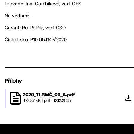
Provede: Ing. Gombíková, ved. OEK
Na vědomí: –
Garant: Bc. Petřík, ved. OSO
Číslo tisku: P10-054147/2020
Přílohy
2020_11.RMČ_09_A.pdf
473.87 kB
|
pdf
|
12.12.2025