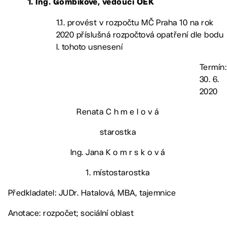
1. Ing. Gombíkové, vedoucí OEK
1.1. provést v rozpočtu MČ Praha 10 na rok
2020 příslušná rozpočtová opatření dle bodu
I. tohoto usnesení
Termín:
30. 6.
2020
Renata C h m e l o v á
starostka
Ing. Jana K o m r s k o v á
1. místostarostka
Předkladatel: JUDr. Hatalová, MBA, tajemnice
Anotace: rozpočet; sociální oblast