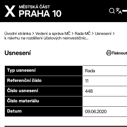
Přejít na hlavní obsah
Úvodní stránka
Vedení a správa MČ
Rada MČ
Usnesení
k návrhu na rozdělení účelových neinvestičníc...
Usnesení
Tisknou
Rada
Typ usnesení
11
Referenční číslo
448
Číslo usnesení
Číslo materiálu
09.06.2020
Datum