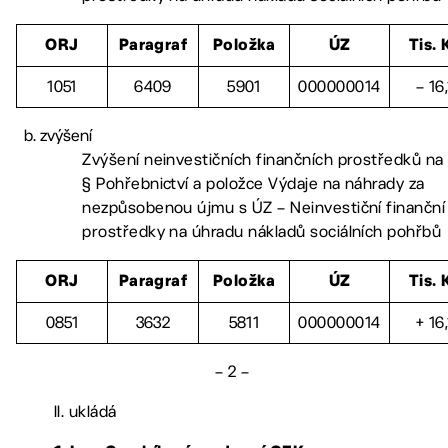
ORJ
Paragraf
Položka
ÚZ
Tis. 
1051
6409
5901
000000014
– 16,
zvýšení
Zvýšení neinvestičních finančních prostředků na
§ Pohřebnictví a položce Výdaje na náhrady za
nezpůsobenou újmu s ÚZ – Neinvestiční finanční
prostředky na úhradu nákladů sociálních pohřbů
ORJ
Paragraf
Položka
ÚZ
Tis. 
0851
3632
5811
000000014
+ 16,
– 2 –
II. ukládá