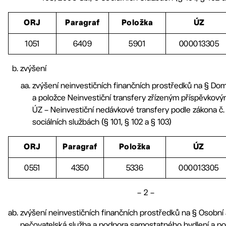
ORJ
Paragraf
Položka
ÚZ
1051
6409
5901
000013305
zvýšení
zvýšení neinvestičních finančních prostředků na § Do
a položce Neinvestiční transfery zřízeným příspěvkový
ÚZ – Neinvestiční nedávkové transfery podle zákona č.
sociálních službách (§ 101, § 102 a § 103)
ORJ
Paragraf
Položka
ÚZ
0551
4350
5336
000013305
– 2 –
zvýšení neinvestičních finančních prostředků na § Osobní 
pečovatelská služba a podpora samostatného bydlení a po