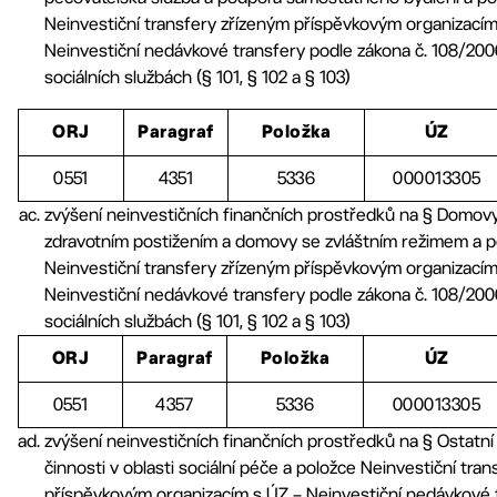
Neinvestiční transfery zřízeným příspěvkovým organizacím
Neinvestiční nedávkové transfery podle zákona č. 108/2006
sociálních službách (§ 101, § 102 a § 103)
ORJ
Paragraf
Položka
ÚZ
0551
4351
5336
000013305
zvýšení neinvestičních finančních prostředků na § Domov
zdravotním postižením a domovy se zvláštním režimem a p
Neinvestiční transfery zřízeným příspěvkovým organizacím
Neinvestiční nedávkové transfery podle zákona č. 108/2006
sociálních službách (§ 101, § 102 a § 103)
ORJ
Paragraf
Položka
ÚZ
0551
4357
5336
000013305
zvýšení neinvestičních finančních prostředků na § Ostatní
činnosti v oblasti sociální péče a položce Neinvestiční tra
příspěvkovým organizacím s ÚZ – Neinvestiční nedávkové 