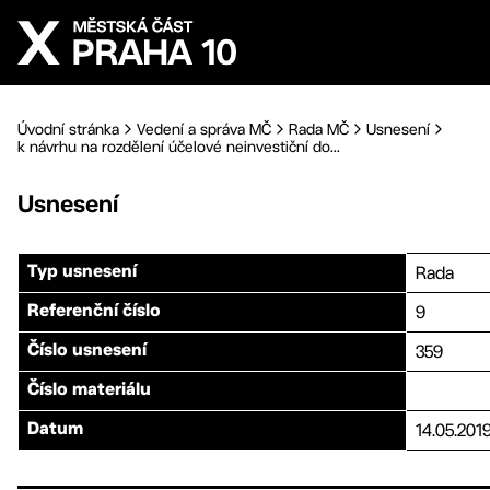
Přejít na hlavní obsah
Úvodní stránka
Vedení a správa MČ
Rada MČ
Usnesení
k návrhu na rozdělení účelové neinvestiční do...
Usnesení
Rada
Typ usnesení
9
Referenční číslo
359
Číslo usnesení
Číslo materiálu
14.05.201
Datum