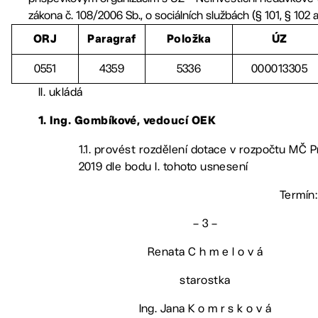
zákona č. 108/2006 Sb., o sociálních službách (§ 101, § 102 a
ORJ
Paragraf
Položka
ÚZ
0551
4359
5336
000013305
II. ukládá
1. Ing. Gombíkové, vedoucí OEK
1.1. provést rozdělení dotace v rozpočtu MČ P
2019 dle bodu I. tohoto usnesení
Termín:
– 3 –
Renata C h m e l o v á
starostka
Ing. Jana K o m r s k o v á