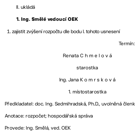
II. ukládá
1. Ing. Smělé
vedoucí OEK
zajistit zvýšení rozpočtu dle bodu I. tohoto usnesení
Termín:
Renata C h m e l o v á
starostka
Ing. Jana K o m r s k o v á
1. místostarostka
Předkladatel: doc. Ing. Sedmihradská, Ph.D., uvolněná čle
Anotace: rozpočet; hospodářská správa
Provede: Ing. Smělá, ved. OEK