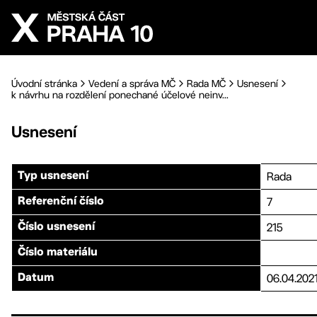
Přejít na hlavní obsah
Úvodní stránka
Vedení a správa MČ
Rada MČ
Usnesení
k návrhu na rozdělení ponechané účelové neinv...
Usnesení
Rada
Typ usnesení
7
Referenční číslo
215
Číslo usnesení
Číslo materiálu
06.04.202
Datum