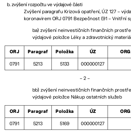
zvýšení rozpočtu ve výdajové části
Zvýšení paragrafu Krizová opatření, ÚZ 127 – výd
koronavirem ORJ 0791 Bezpečnost (91 – Vnitřní s
ba) zvýšení neinvestičních finančních prostř
výdajové položce Léky a zdravotnický materiá
ORJ
Paragraf
Položka
ÚZ
ORG
0791
5213
5133
000000127
– 2 –
bb) zvýšení neinvestičních finančních prostř
výdajové položce Nákup ostatních služeb
ORJ
Paragraf
Položka
ÚZ
ORG
0791
5213
5169
000000127