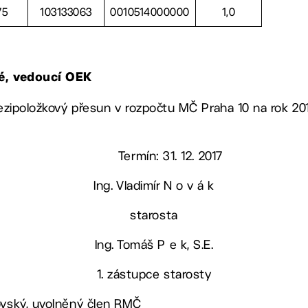
75
103133063
0010514000000
1,0
vé, vedoucí OEK
mezipoložkový přesun v rozpočtu MČ Praha 10 na rok 201
Termín: 31. 12. 2017
Ing. Vladimír N o v á k
starosta
Ing. Tomáš P e k, S.E.
1. zástupce starosty
ovský, uvolněný člen RMČ