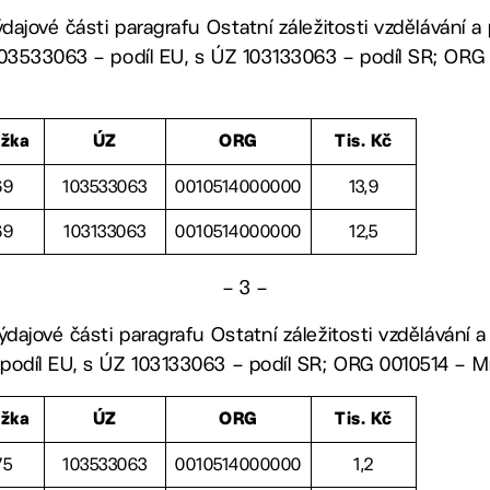
ýdajové části paragrafu Ostatní záležitosti vzdělávání 
03533063 – podíl EU, s ÚZ 103133063 – podíl SR; ORG 
ožka
ÚZ
ORG
Tis. Kč
69
103533063
0010514000000
13,9
69
103133063
0010514000000
12,5
– 3 –
ýdajové části paragrafu Ostatní záležitosti vzdělávání 
odíl EU, s ÚZ 103133063 – podíl SR; ORG 0010514 – Mí
ožka
ÚZ
ORG
Tis. Kč
75
103533063
0010514000000
1,2