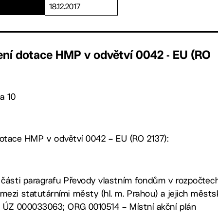
18.12.2017
ení dotace HMP v odvětví 0042 - EU (RO
a 10
dotace HMP v odvětví 0042 – EU (RO 2137):
 části paragrafu Převody vlastním fondům v rozpočtec
mezi statutárními městy (hl. m. Prahou) a jejich měs
s ÚZ 000033063; ORG 0010514 – Místní akční plán