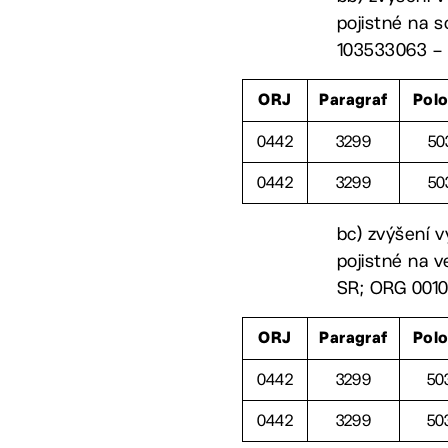
pojistné na s
103533063 – p
ORJ
Paragraf
Pol
0442
3299
50
0442
3299
50
bc) zvýšení v
pojistné na v
SR; ORG 00105
ORJ
Paragraf
Pol
0442
3299
50
0442
3299
50