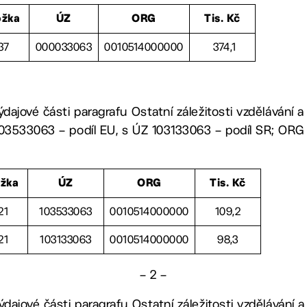
ožka
ÚZ
ORG
Tis. Kč
37
000033063
0010514000000
374,1
ýdajové části paragrafu Ostatní záležitosti vzdělávání 
03533063 – podíl EU, s ÚZ 103133063 – podíl SR; ORG 
ožka
ÚZ
ORG
Tis. Kč
21
103533063
0010514000000
109,2
21
103133063
0010514000000
98,3
– 2 –
ýdajové části paragrafu Ostatní záležitosti vzdělávání 