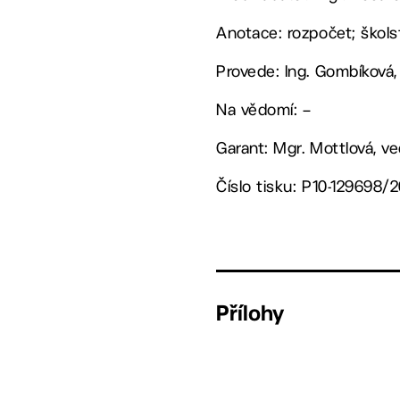
Anotace: rozpočet; škols
Provede: Ing. Gombíková,
Na vědomí: –
Garant: Mgr. Mottlová, v
Číslo tisku: P10-129698/2
Přílohy