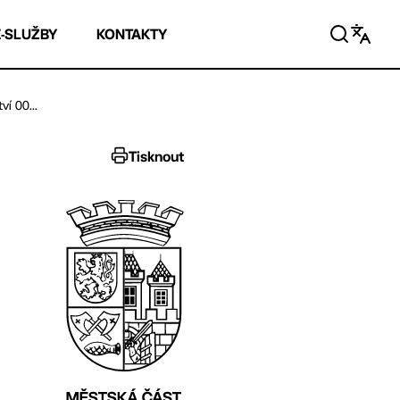
E-SLUŽBY
KONTAKTY
í 00...
Tisknout