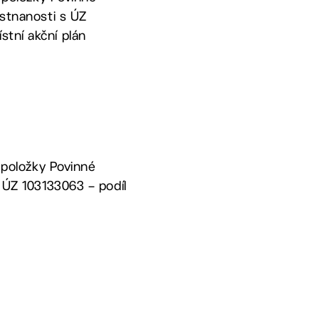
ěstnanosti s ÚZ
stní akční plán
a položky Povinné
s ÚZ 103133063 – podíl