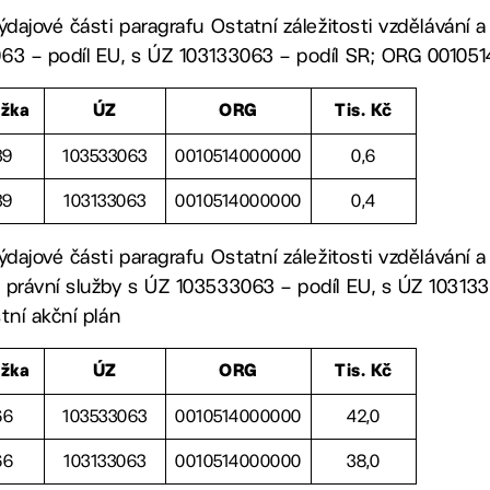
ýdajové části paragrafu Ostatní záležitosti vzdělávání 
3 – podíl EU, s ÚZ 103133063 – podíl SR; ORG 0010514
ožka
ÚZ
ORG
Tis. Kč
39
103533063
0010514000000
0,6
39
103133063
0010514000000
0,4
ýdajové části paragrafu Ostatní záležitosti vzdělávání a
 právní služby s ÚZ 103533063 – podíl EU, s ÚZ 10313
tní akční plán
ožka
ÚZ
ORG
Tis. Kč
66
103533063
0010514000000
42,0
66
103133063
0010514000000
38,0