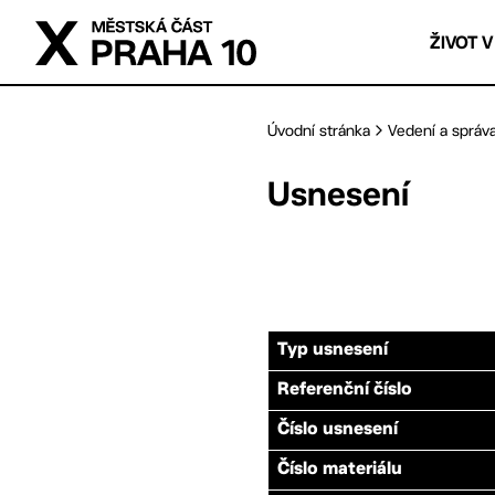
Přejít na hlavní obsah
ŽIVOT V
Úvodní stránka
Vedení a správ
Usnesení
Typ usnesení
Referenční číslo
Číslo usnesení
Číslo materiálu