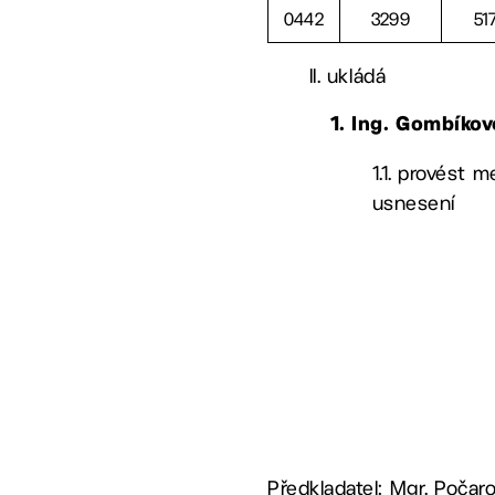
0442
3299
51
II. ukládá
1. Ing. Gombíko
1.1. provést 
usnesení
Předkladatel: Mgr. Počar