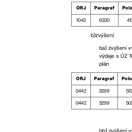
ORJ
Paragraf
Pol
1042
6330
41
b)zvýšení
ba) zvýšení v
výdaje s ÚZ 1
plán
ORJ
Paragraf
Pol
0442
3299
50
0442
3299
50
bb) zvýšení v