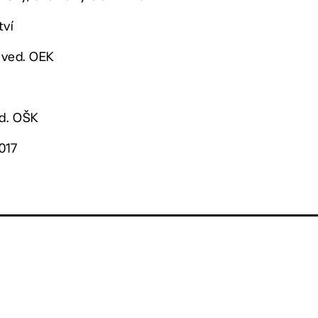
tví
 ved. OEK
ed. OŠK
017