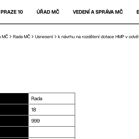
 PRAZE 10
ÚŘAD MČ
VEDENÍ A SPRÁVA MČ
a MČ
Rada MČ
Usnesení
k návrhu na rozdělení dotace HMP v odvětv
Rada
18
999