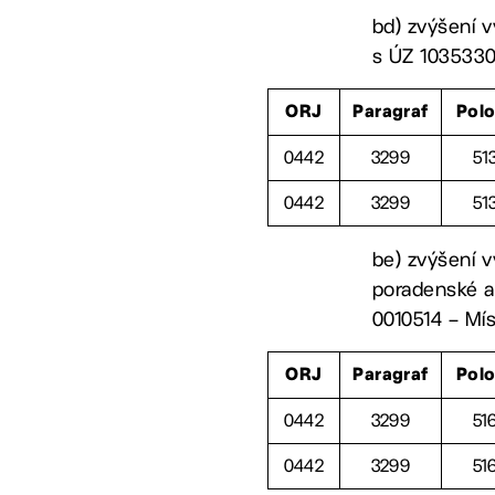
bd) zvýšení v
s ÚZ 10353306
ORJ
Paragraf
Pol
0442
3299
51
0442
3299
51
be) zvýšení v
poradenské a
0010514 – Mís
ORJ
Paragraf
Pol
0442
3299
51
0442
3299
51