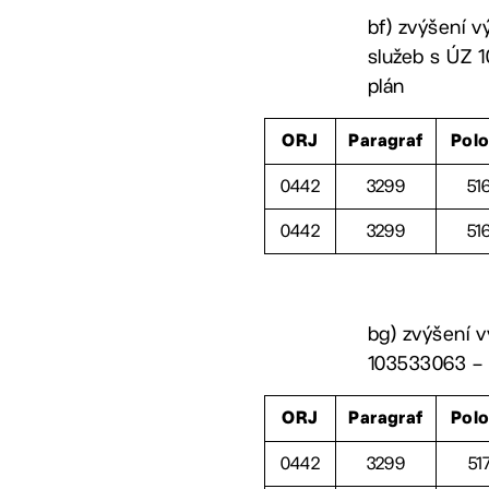
bf) zvýšení v
služeb s ÚZ 1
plán
ORJ
Paragraf
Pol
0442
3299
51
0442
3299
51
bg) zvýšení v
103533063 – p
ORJ
Paragraf
Pol
0442
3299
51