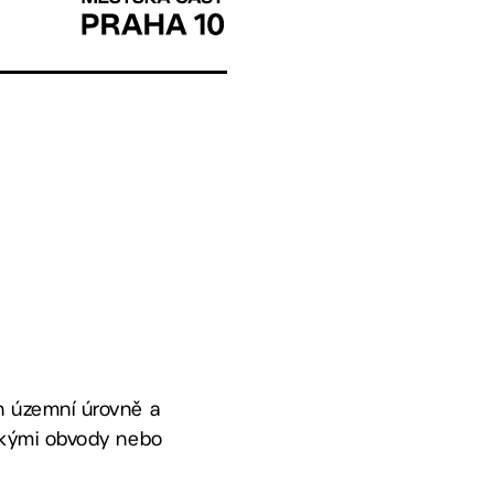
h územní úrovně a
tskými obvody nebo