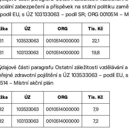
ociální zabezpečení a příspěvek na státní politiku zam
odíl EU, s ÚZ 103133063 – podíl SR; ORG 0010514 – Mí
ožka
ÚZ
ORG
Tis. Kč
31
103533063
0010514000000
22,1
31
103133063
0010514000000
19,8
ýdajové části paragrafu Ostatní záležitosti vzdělávání 
eřejné zdravotní pojištění s ÚZ 103533063 – podíl EU, 
14 – Místní akční plán
ožka
ÚZ
ORG
Tis. Kč
32
103533063
0010514000000
7,9
32
103133063
0010514000000
7,2