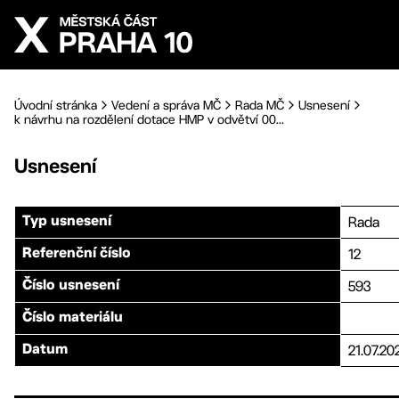
Přejít na hlavní obsah
Úvodní stránka
Vedení a správa MČ
Rada MČ
Usnesení
k návrhu na rozdělení dotace HMP v odvětví 00...
Usnesení
Rada
Typ usnesení
12
Referenční číslo
593
Číslo usnesení
Číslo materiálu
21.07.20
Datum