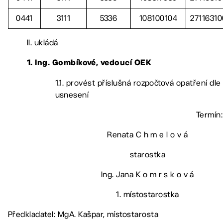
0441
3111
5336
108100104
2711631
II. ukládá
1. Ing. Gombíkové, vedoucí OEK
1.1. provést příslušná rozpočtová opatření dle
usnesení
Termín:
Renata C h m e l o v á
starostka
Ing. Jana K o m r s k o v á
1. místostarostka
Předkladatel: MgA. Kašpar, místostarosta