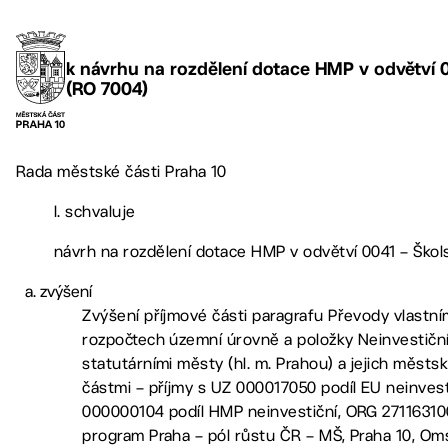
k návrhu na rozdělení dotace HMP v odvětví 00
(RO 7004)
Rada městské části Praha 10
I. schvaluje
návrh na rozdělení dotace HMP v odvětví 0041 – Škols
zvýšení
Zvýšení příjmové části paragrafu Převody vlastn
rozpočtech územní úrovně a položky Neinvestičn
statutárními městy (hl. m. Prahou) a jejich měst
částmi – příjmy s UZ 000017050 podíl EU neinvest
000000104 podíl HMP neinvestiční, ORG 2711631
program Praha – pól růstu ČR – MŠ, Praha 10, Om