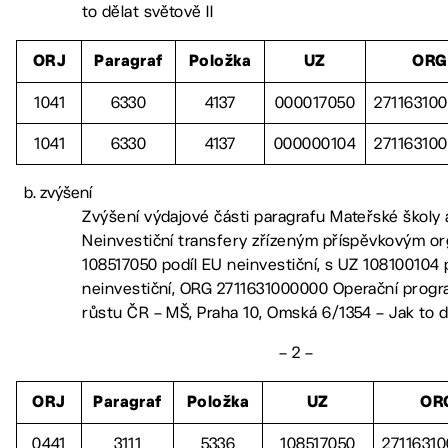
to dělat světově II
ORJ
Paragraf
Položka
UZ
ORG
1041
6330
4137
000017050
27116310
1041
6330
4137
000000104
27116310
zvýšení
Zvýšení výdajové části paragrafu Mateřské školy 
Neinvestiční transfery zřízeným příspěvkovým or
108517050 podíl EU neinvestiční, s UZ 108100104
neinvestiční, ORG 2711631000000 Operační progr
růstu ČR – MŠ, Praha 10, Omská 6/1354 – Jak to dě
– 2 –
ORJ
Paragraf
Položka
UZ
OR
0441
3111
5336
108517050
2711631