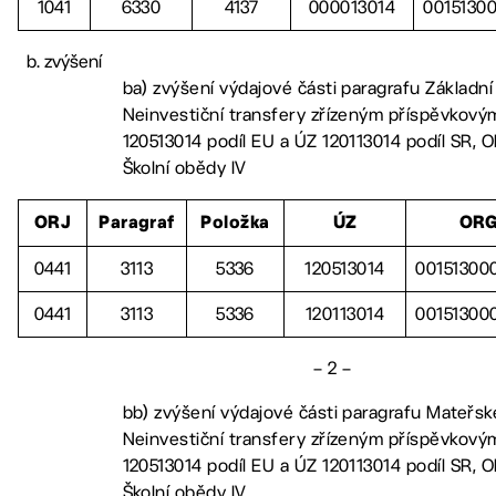
1041
6330
4137
000013014
0015130
zvýšení
ba) zvýšení výdajové části paragrafu Základní
Neinvestiční transfery zřízeným příspěvkový
120513014 podíl EU a ÚZ 120113014 podíl SR, 
Školní obědy IV
ORJ
Paragraf
Položka
ÚZ
OR
0441
3113
5336
120513014
00151300
0441
3113
5336
120113014
00151300
– 2 –
bb) zvýšení výdajové části paragrafu Mateřsk
Neinvestiční transfery zřízeným příspěvkový
120513014 podíl EU a ÚZ 120113014 podíl SR, 
Školní obědy IV