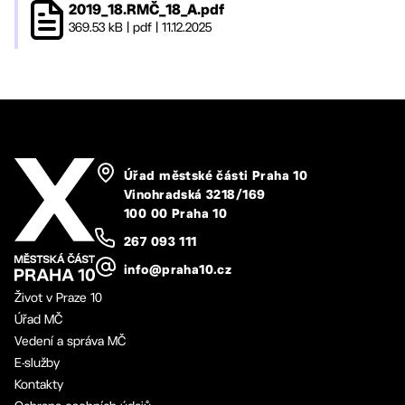
2019_18.RMČ_18_A.pdf
369.53 kB
|
pdf
|
11.12.2025
Úřad městské části Praha 10
Vinohradská 3218/169
100 00 Praha 10
267 093 111
info@praha10.cz
Život v Praze 10
Úřad MČ
Vedení a správa MČ
E-služby
Kontakty