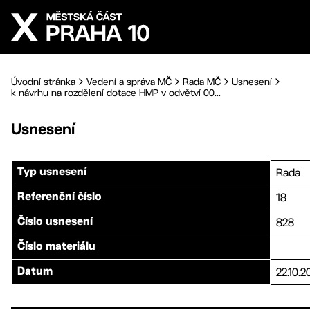
Přejít na hlavní obsah
Úvodní stránka
Vedení a správa MČ
Rada MČ
Usnesení
k návrhu na rozdělení dotace HMP v odvětví 00...
Usnesení
Rada
Typ usnesení
18
Referenční číslo
828
Číslo usnesení
Číslo materiálu
22.10.2
Datum