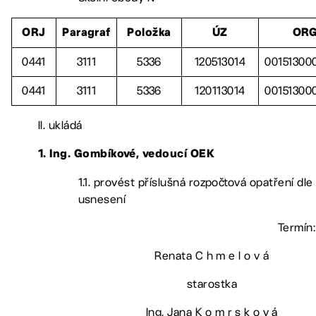
ORJ
Paragraf
Položka
ÚZ
OR
0441
3111
5336
120513014
00151300
0441
3111
5336
120113014
00151300
II. ukládá
1. Ing. Gombíkové, vedoucí OEK
1.1. provést příslušná rozpočtová opatření dle
usnesení
Termín:
Renata C h m e l o v á
starostka
Ing. Jana K o m r s k o v á