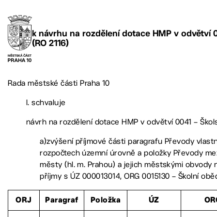
k návrhu na rozdělení dotace HMP v odvětví 00
(RO 2116)
Rada městské části Praha 10
I. schvaluje
návrh na rozdělení dotace HMP v odvětví 0041 – Škols
a)zvýšení příjmové části paragrafu Převody vlas
rozpočtech územní úrovně a položky Převody mez
městy (hl. m. Prahou) a jejich městskými obvody 
příjmy s ÚZ 000013014, ORG 0015130 – Školní obě
ORJ
Paragraf
Položka
ÚZ
OR