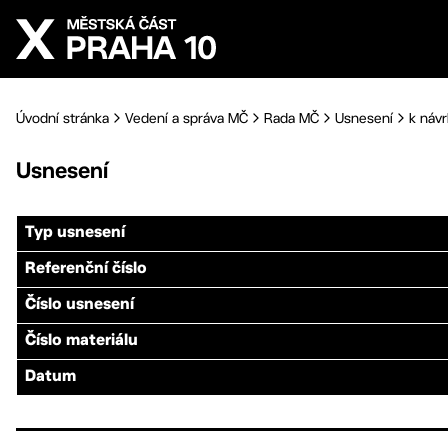
Přejít na hlavní obsah
Úvodní stránka
Vedení a správa MČ
Rada MČ
Usnesení
k návr
Usnesení
Typ usnesení
Referenční číslo
Číslo usnesení
Číslo materiálu
Datum