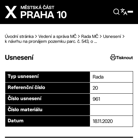
Přejít na hlavní obsah
Úvodní stránka
Vedení a správa MČ
Rada MČ
Usnesení
k návrhu na pronájem pozemku parc. č. 543, o ...
Usnesení
Tisknout
Rada
Typ usnesení
20
Referenční číslo
961
Číslo usnesení
Číslo materiálu
18.11.2020
Datum