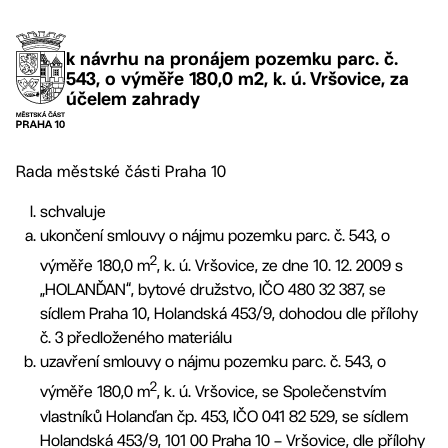
k návrhu na pronájem pozemku parc. č.
543, o výměře 180,0 m2, k. ú. Vršovice, za
účelem zahrady
Rada městské části Praha 10
schvaluje
ukončení smlouvy o nájmu pozemku parc. č. 543, o
2
výměře 180,0 m
, k. ú. Vršovice, ze dne 10. 12. 2009 s
„HOLANĎAN“, bytové družstvo, IČO 480 32 387, se
sídlem Praha 10, Holandská 453/9, dohodou dle přílohy
č. 3 předloženého materiálu
uzavření smlouvy o nájmu pozemku parc. č. 543, o
2
výměře 180,0 m
, k. ú. Vršovice, se Společenstvím
vlastníků Holanďan čp. 453, IČO 041 82 529, se sídlem
Holandská 453/9, 101 00 Praha 10 – Vršovice, dle přílohy