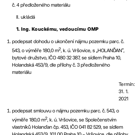
č. 4 předloženého materiálu
II. ukládá
1. Ing. Kouckému, vedoucímu OMP
podepsat dohodu o ukončení nájmu pozemku parc. č.
2
543, o výměře 180,0 m
, k. ú. Vršovice, s „HOLANĎAN“,
bytové družstvo, IČO 480 32 387, se sídlem Praha 10,
Holandská 453/9, dle přílohy č. 3 předloženého
materiálu
Termín:
31. 1.
2021
podepsat smlouvu o nájmu pozemku parc. č. 543, o
2
výměře 180,0 m
, k. ú. Vršovice, se Společenstvím
vlastníků Holanďan čp. 453, IČO 041 82 529, se sídlem
Holandská 453/9, 101 00 Praha 10 – Vršovice, dle přílohy