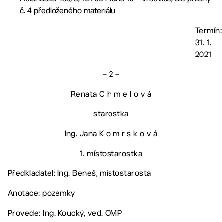
č. 4 předloženého materiálu
Termín:
31. 1.
2021
– 2 –
Renata C h m e l o v á
starostka
Ing. Jana K o m r s k o v á
1. místostarostka
Předkladatel: Ing. Beneš, místostarosta
Anotace: pozemky
Provede: Ing. Koucký, ved. OMP