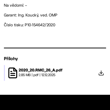
Na vědomí: –
Garant: Ing. Koucký, ved. OMP
Číslo tisku: P10-154642/2020
Přílohy
2020_20.RMC_26_A.pdf
2.85 MB
|
pdf
|
12.12.2025