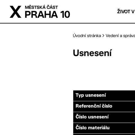
Přejít na hlavní obsah
ŽIVOT V
Úvodní stránka
Vedení a správ
Usnesení
Typ usnesení
Referenční číslo
Číslo usnesení
Číslo materiálu