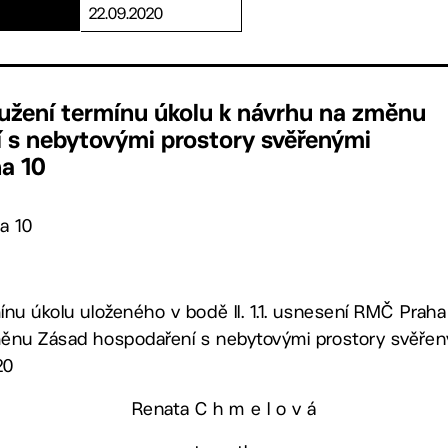
22.09.2020
oužení termínu úkolu k návrhu na změnu
 s nebytovými prostory svěřenými
ha 10
a 10
nu úkolu uloženého v bodě II. 1.1. usnesení RMČ Praha 
měnu Zásad hospodaření s nebytovými prostory svěřen
20
Renata C h m e l o v á