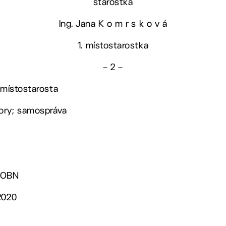
starostka
Ing. Jana K o m r s k o v á
1. místostarostka
– 2 –
 místostarosta
ory; samospráva
. OBN
2020