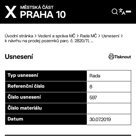
Přejít na hlavní obsah
Úvodní stránka
Vedení a správa MČ
Rada MČ
Usnesení
k návrhu na prodej pozemků parc. č. 2820/11, ...
Usnesení
Tisknout
Rada
Typ usnesení
8
Referenční číslo
597
Číslo usnesení
Číslo materiálu
30.07.2019
Datum