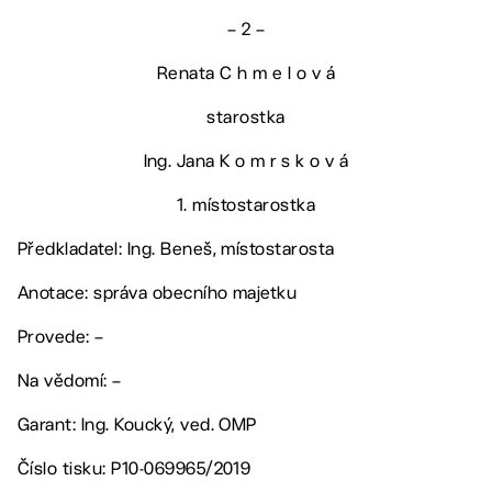
– 2 –
Renata C h m e l o v á
starostka
Ing. Jana K o m r s k o v á
1. místostarostka
Předkladatel: Ing. Beneš, místostarosta
Anotace: správa obecního majetku
Provede: –
Na vědomí: –
Garant: Ing. Koucký, ved. OMP
Číslo tisku: P10-069965/2019