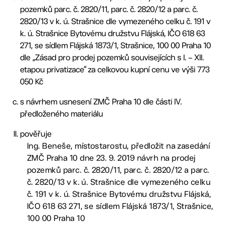
pozemků parc. č. 2820/11, parc. č. 2820/12 a parc. č.
2820/13 v k. ú. Strašnice dle vymezeného celku č. 191 v
k. ú. Strašnice Bytovému družstvu Flájská, IČO 618 63
271, se sídlem Flájská 1873/1, Strašnice, 100 00 Praha 10
dle „Zásad pro prodej pozemků souvisejících s I. – XII.
etapou privatizace“ za celkovou kupní cenu ve výši 773
050 Kč
s návrhem usnesení ZMČ Praha 10 dle části IV.
předloženého materiálu
pověřuje
Ing. Beneše, místostarostu, předložit na zasedání
ZMČ Praha 10 dne 23. 9. 2019 návrh na prodej
pozemků parc. č. 2820/11, parc. č. 2820/12 a parc.
č. 2820/13 v k. ú. Strašnice dle vymezeného celku
č. 191 v k. ú. Strašnice Bytovému družstvu Flájská,
IČO 618 63 271, se sídlem Flájská 1873/1, Strašnice,
100 00 Praha 10