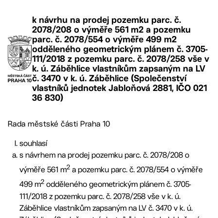
k návrhu na prodej pozemku parc. č.
2078/208 o výměře 561 m2 a pozemku
parc. č. 2078/554 o výměře 499 m2
odděleného geometrickým plánem č. 3705-
111/2018 z pozemku parc. č. 2078/258 vše v
k. ú. Záběhlice vlastníkům zapsaným na LV
č. 3470 v k. ú. Záběhlice (Společenství
vlastníků jednotek Jabloňová 2881, IČO 021
36 830)
Rada městské části Praha 10
souhlasí
s návrhem na prodej pozemku parc. č. 2078/208 o
2
výměře 561 m
a pozemku parc. č. 2078/554 o výměře
2
499 m
odděleného geometrickým plánem č. 3705-
111/2018 z pozemku parc. č. 2078/258 vše v k. ú.
Záběhlice vlastníkům zapsaným na LV č. 3470 v k. ú.