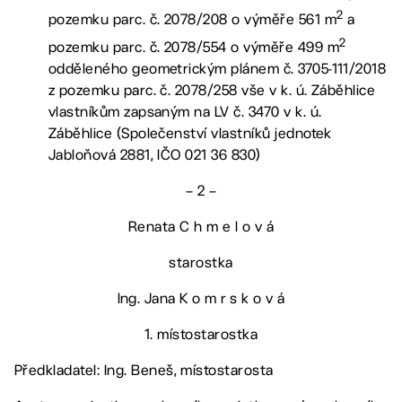
2
pozemku parc. č. 2078/208 o výměře 561 m
a
2
pozemku parc. č. 2078/554 o výměře 499 m
odděleného geometrickým plánem č. 3705-111/2018
z pozemku parc. č. 2078/258 vše v k. ú. Záběhlice
vlastníkům zapsaným na LV č. 3470 v k. ú.
Záběhlice (Společenství vlastníků jednotek
Jabloňová 2881, IČO 021 36 830)
– 2 –
Renata C h m e l o v á
starostka
Ing. Jana K o m r s k o v á
1. místostarostka
Předkladatel: Ing. Beneš, místostarosta