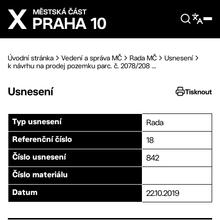
Přejít na hlavní obsah
Úvodní stránka
Vedení a správa MČ
Rada MČ
Usnesení
k návrhu na prodej pozemku parc. č. 2078/208 ...
Usnesení
Tisknout
Rada
Typ usnesení
18
Referenční číslo
842
Číslo usnesení
Číslo materiálu
22.10.2019
Datum