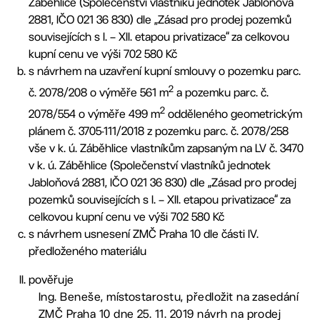
Záběhlice (Společenství vlastníků jednotek Jabloňová
2881, IČO 021 36 830) dle „Zásad pro prodej pozemků
souvisejících s I. – XII. etapou privatizace“ za celkovou
kupní cenu ve výši 702 580 Kč
s návrhem na uzavření kupní smlouvy o pozemku parc.
2
č. 2078/208 o výměře 561 m
a pozemku parc. č.
2
2078/554 o výměře 499 m
odděleného geometrickým
plánem č. 3705-111/2018 z pozemku parc. č. 2078/258
vše v k. ú. Záběhlice vlastníkům zapsaným na LV č. 3470
v k. ú. Záběhlice (Společenství vlastníků jednotek
Jabloňová 2881, IČO 021 36 830) dle „Zásad pro prodej
pozemků souvisejících s I. – XII. etapou privatizace“ za
celkovou kupní cenu ve výši 702 580 Kč
s návrhem usnesení ZMČ Praha 10 dle části IV.
předloženého materiálu
pověřuje
Ing. Beneše, místostarostu, předložit na zasedání
ZMČ Praha 10 dne 25. 11. 2019 návrh na prodej