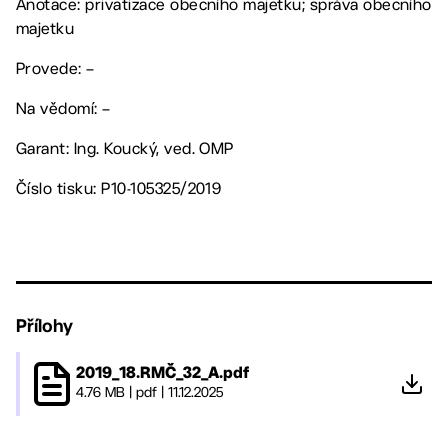
Anotace: privatizace obecního majetku; správa obecního
majetku
Provede: –
Na vědomí: –
Garant: Ing. Koucký, ved. OMP
Číslo tisku: P10-105325/2019
Přílohy
2019_18.RMČ_32_A.pdf
4.76 MB
|
pdf
|
11.12.2025