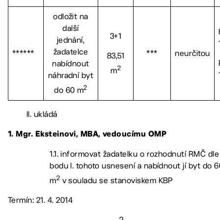
odložit na
další
3+1
jednání,
žadatelce
******
***
neurčitou
83,51
nabídnout
2
m
náhradní byt
2
do 60 m
II. ukládá
1. Mgr. Eksteinovi, MBA, vedoucímu OMP
1.1. informovat žadatelku o rozhodnutí RMČ dle
bodu I. tohoto usnesení a nabídnout jí byt do 6
2
m
v souladu se stanoviskem KBP
Termín: 21. 4. 2014
– 2 –