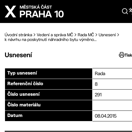
Přejít na hlavní obsah
Úvodní stránka
Vedení a správa MČ
Rada MČ
Usnesení
k návrhu na poskytnutí náhradního bytu výměno...
Usnesení
Tis
Rada
Typ usnesení
8
Referenční číslo
291
Číslo usnesení
Číslo materiálu
08.04.2015
Datum