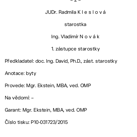
JUDr. Radmila K l e s l o v á
starostka
Ing. Vladimír N o v á k
1. zástupce starostky
Předkladatel: doc. Ing. David, Ph.D., zást. starostky
Anotace: byty
Provede: Mgr. Ekstein, MBA, ved. OMP
Na vědomí: –
Garant: Mgr. Ekstein, MBA, ved. OMP
Číslo tisku: P10-031723/2015