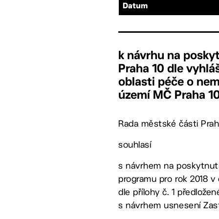
Datum
k návrhu na posky
Praha 10 dle vyhl
oblasti péče o ne
území MČ Praha 1
Rada městské části Prah
souhlasí
s návrhem na poskytnutí
programu pro rok 2018 v
dle přílohy č. 1 předlože
s návrhem usnesení Zastu