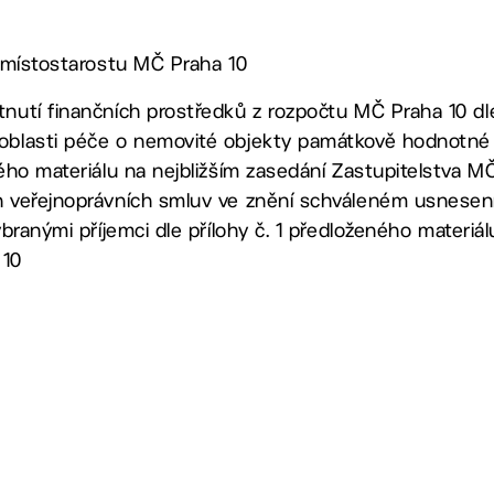
1. místostarostu MČ Praha 10
tnutí finančních prostředků z rozpočtu MČ Praha 10 d
 oblasti péče o nemovité objekty památkově hodnotné
ného materiálu na nejbližším zasedání Zastupitelstva M
ch veřejnoprávních smluv ve znění schváleném usnese
vybranými příjemci dle přílohy č. 1 předloženého materiá
 10