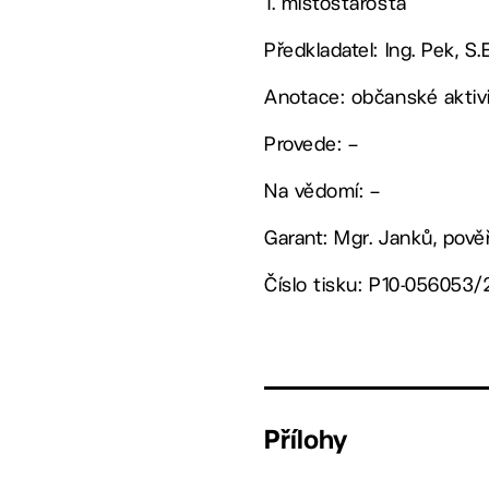
1. místostarosta
Předkladatel: Ing. Pek, S.
Anotace: občanské aktivit
Provede: –
Na vědomí: –
Garant: Mgr. Janků, pov
Číslo tisku: P10-056053/
Přílohy