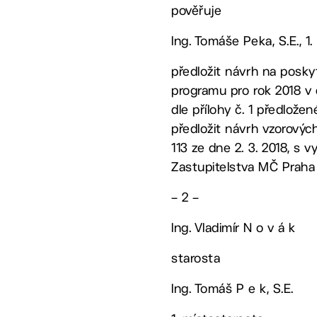
pověřuje
Ing. Tomáše Peka, S.E., 
předložit návrh na posky
programu pro rok 2018 v
dle přílohy č. 1 předlože
předložit návrh vzorový
113 ze dne 2. 3. 2018, s 
Zastupitelstva MČ Praha
– 2 –
Ing. Vladimír N o v á k
starosta
Ing. Tomáš P e k, S.E.