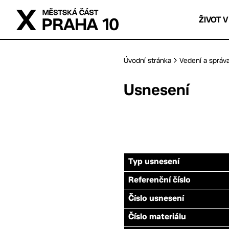
Přejít na hlavní obsah
ŽIVOT V
Úvodní stránka
Vedení a správ
Usnesení
Typ usnesení
Referenční číslo
Číslo usnesení
Číslo materiálu