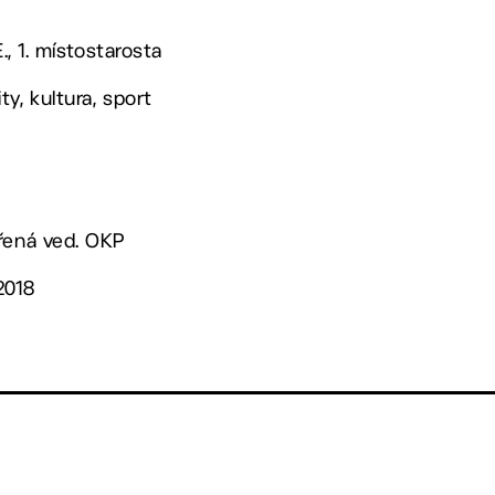
E., 1. místostarosta
y, kultura, sport
ěřená ved. OKP
2018