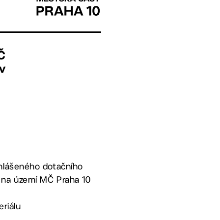
Č
v
yhlášeného dotačního
 na území MČ Praha 10
riálu