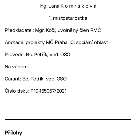
Ing. Jana K o m r s k o v á
1. místostarostka
Předkladatel: Mgr. Kočí, uvolněný člen RMČ
Anotace: projekty MČ Praha 10; sociální oblast
Provede: Bc. Petřík, ved. OSO
Na vědomí: –
Garant: Bc. Petřík, ved. OSO
Číslo tisku: P10-155057/2021
Přílohy