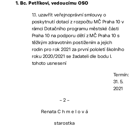
1. Bc. Petříkovi, vedoucímu OSO
1.1. uzavřít veřejnoprávní smlouvy o
poskytnutí dotací z rozpočtu MČ Praha 10 v
rámci Dotačního programu městské části
Praha 10 na podporu dětí z MČ Praha 10 s
těžkým zdravotním postižením a jejich
rodin pro rok 2021 za první pololetí školního
roku 2020/2021 se žadateli dle bodu I.
tohoto usnesení
Termín:
31. 5.
2021
– 2 –
Renata C h m e l o v á
starostka