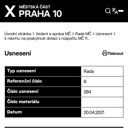
Přejít na hlavní obsah
Úvodní stránka
Vedení a správa MČ
Rada MČ
Usnesení
k návrhu na poskytnutí dotací z rozpočtu MČ P...
Usnesení
Tisknout
Rada
Typ usnesení
8
Referenční číslo
284
Číslo usnesení
Číslo materiálu
20.04.2021
Datum