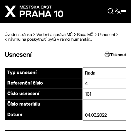
Přejít na hlavní obsah
Úvodní stránka
Vedení a správa MČ
Rada MČ
Usnesení
k návrhu na poskytnutí bytů v rámci humanitár...
Usnesení
Tisknout
Rada
Typ usnesení
4
Referenční číslo
161
Číslo usnesení
Číslo materiálu
04.03.2022
Datum