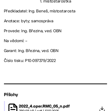
1. místostarostka
Předkladatel: Ing. Beneš, místostarosta
Anotace: byty; samospráva
Provede: Ing. Březina, ved. OBN
Na vědomí: –
Garant: Ing. Březina, ved. OBN
Číslo tisku: P10-097379/2022
Přílohy
2022_4.oper.RMC_05_n.pdf
789.68 kB
|
pdf
|
12.12.2025