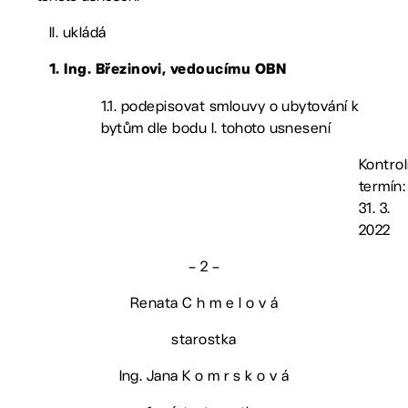
II. ukládá
1. Ing. Březinovi, vedoucímu OBN
1.1. podepisovat smlouvy o ubytování k
bytům dle bodu I. tohoto usnesení
Kontrol
termín:
31. 3.
2022
– 2 –
Renata C h m e l o v á
starostka
Ing. Jana K o m r s k o v á