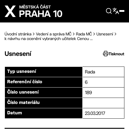
Přejít na hlavní obsah
Úvodní stránka
Vedení a správa MČ
Rada MČ
Usnesení
k návrhu na ocenění vybraných učitelek Cenou ...
Usnesení
Tisknout
Rada
Typ usnesení
6
Referenční číslo
189
Číslo usnesení
Číslo materiálu
23.03.2017
Datum