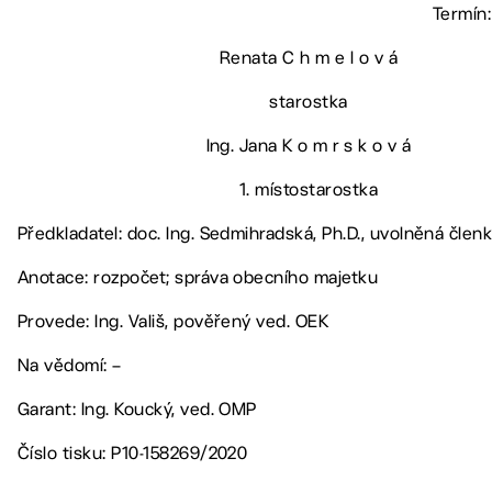
Termín:
Renata C h m e l o v á
starostka
Ing. Jana K o m r s k o v á
1. místostarostka
Předkladatel: doc. Ing. Sedmihradská, Ph.D., uvolněná čle
Anotace: rozpočet; správa obecního majetku
Provede: Ing. Vališ, pověřený ved. OEK
Na vědomí: –
Garant: Ing. Koucký, ved. OMP
Číslo tisku: P10-158269/2020