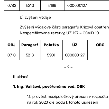
0783
5213
5169
000000127
b) zvýšení výdaje
Zvýšení výdajové části paragrafu Krizová opatření
Nespecifikované rezervy, ÚZ 127 – COVID 19
ORJ
Paragraf
Položka
ÚZ
ORG
0710
5213
5901
000000127
– 2 –
II. ukládá
1. Ing. Vališovi, pověřenému ved. OEK
1.1. provést mezipoložkový přesun v rozpočtu
na rok 2020 dle bodu I. tohoto usnesení