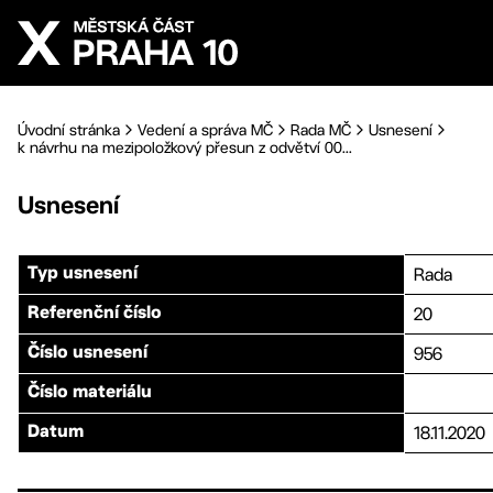
Přejít na hlavní obsah
Úvodní stránka
Vedení a správa MČ
Rada MČ
Usnesení
k návrhu na mezipoložkový přesun z odvětví 00...
Usnesení
Rada
Typ usnesení
20
Referenční číslo
956
Číslo usnesení
Číslo materiálu
18.11.2020
Datum