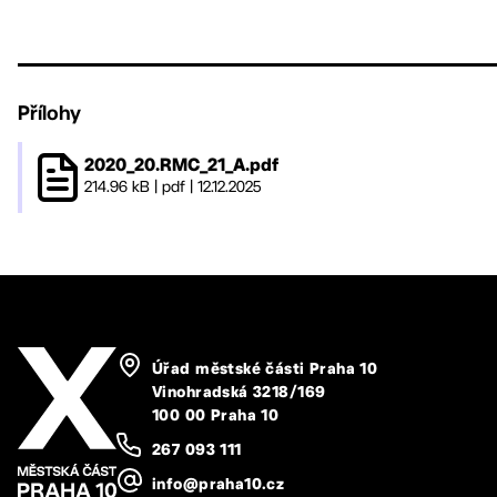
Přílohy
2020_20.RMC_21_A.pdf
214.96 kB
|
pdf
|
12.12.2025
Úřad městské části Praha 10
Vinohradská 3218/169
100 00 Praha 10
267 093 111
info@praha10.cz