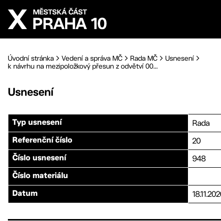
Přejít na hlavní obsah
Úvodní stránka
Vedení a správa MČ
Rada MČ
Usnesení
k návrhu na mezipoložkový přesun z odvětví 00...
Usnesení
Rada
Typ usnesení
20
Referenční číslo
948
Číslo usnesení
Číslo materiálu
18.11.20
Datum