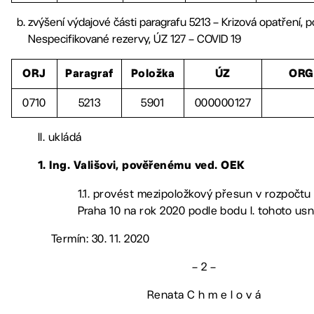
zvýšení výdajové části paragrafu 5213 – Krizová opatření, p
Nespecifikované rezervy, ÚZ 127 – COVID 19
ORJ
Paragraf
Položka
ÚZ
ORG
0710
5213
5901
000000127
II. ukládá
1.
Ing. Vališovi, pověřenému ved. OEK
1.1. provést mezipoložkový přesun v rozpočtu
Praha 10 na rok 2020 podle bodu I. tohoto us
Termín: 30. 11. 2020
– 2 –
Renata C h m e l o v á