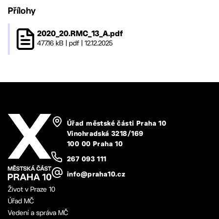
Přílohy
2020_20.RMC_13_A.pdf
477.16 kB
|
pdf
|
12.12.2025
Úřad městské části Praha 10
Vinohradská 3218/169
100 00 Praha 10
267 093 111
info@praha10.cz
Život v Praze 10
Úřad MČ
Vedení a správa MČ