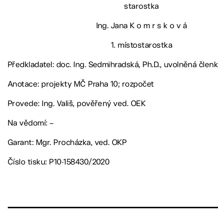
starostka
Ing. Jana K o m r s k o v á
1. místostarostka
Předkladatel: doc. Ing. Sedmihradská, Ph.D., uvolněná čle
Anotace: projekty MČ Praha 10; rozpočet
Provede: Ing. Vališ, pověřený ved. OEK
Na vědomí: –
Garant: Mgr. Procházka, ved. OKP
Číslo tisku: P10-158430/2020