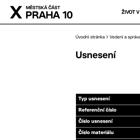
Přejít na hlavní obsah
ŽIVOT V
Úvodní stránka
Vedení a správ
Usnesení
Typ usnesení
Referenční číslo
Číslo usnesení
Číslo materiálu