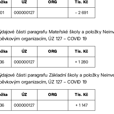
ožka
ÚZ
ORG
Tis. Kč
01
000000127
– 2 691
ýdajové části paragrafu Mateřské školy a položky Neinv
spěvkovým organizacím, ÚZ 127 – COVID 19
ožka
ÚZ
ORG
Tis. Kč
36
000000127
+ 1 280
ýdajové části paragrafu Základní školy a položky Neinve
spěvkovým organizacím, ÚZ 127 – COVID 19
ožka
ÚZ
ORG
Tis. Kč
36
000000127
+ 1 147