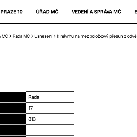
 PRAZE 10
ÚŘAD MČ
VEDENÍ A SPRÁVA MČ
a MČ
Rada MČ
Usnesení
k návrhu na mezipoložkový přesun z odvětv
Rada
17
813