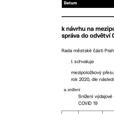
Datum
k návrhu na mezipo
správa do odvětví 0
Rada městské části Prah
I. schvaluje
mezipoložkový přesun
rok 2020, dle následu
snížení
Snížení výdajové 
COVID 19