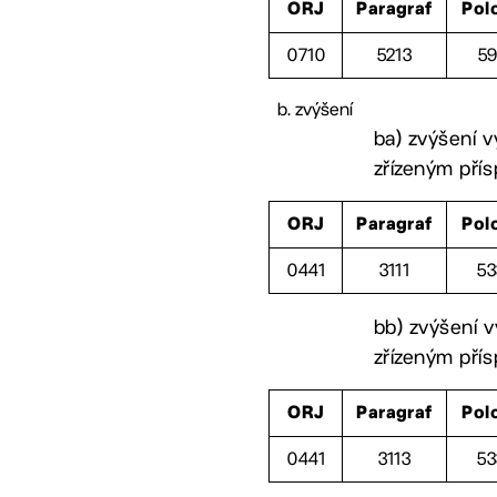
ORJ
Paragraf
Pol
0710
5213
59
zvýšení
ba) zvýšení v
zřízeným pří
ORJ
Paragraf
Pol
0441
3111
53
bb) zvýšení v
zřízeným pří
ORJ
Paragraf
Pol
0441
3113
53