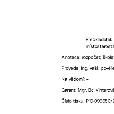
Předkladatel:
místostarost
Anotace: rozpočet; škols
Provede: Ing. Vališ, pově
Na vědomí: –
Garant: Mgr. Bc. Vinterov
Číslo tisku: P10-099650