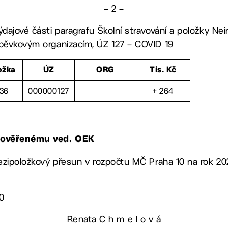
– 2 –
ýdajové části paragrafu Školní stravování a položky Nei
spěvkovým organizacím, ÚZ 127 – COVID 19
ožka
ÚZ
ORG
Tis. Kč
36
000000127
+ 264
, pověřenému ved. OEK
mezipoložkový přesun v rozpočtu MČ Praha 10 na rok 20
20
Renata C h m e l o v á