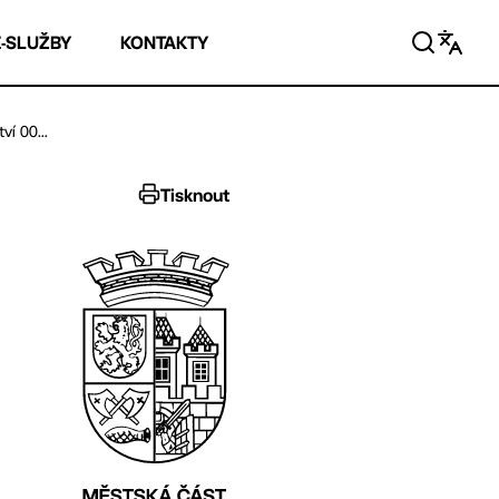
E-SLUŽBY
KONTAKTY
í 00...
Tisknout