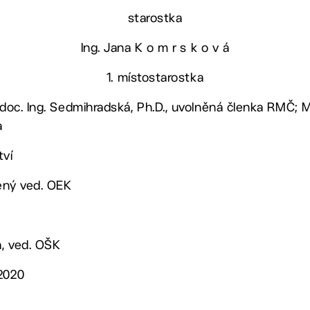
starostka
Ing. Jana K o m r s k o v á
1. místostarostka
 doc. Ing. Sedmihradská, Ph.D., uvolněná členka RMČ; 
a
tví
řený ved. OEK
á, ved. OŠK
/2020