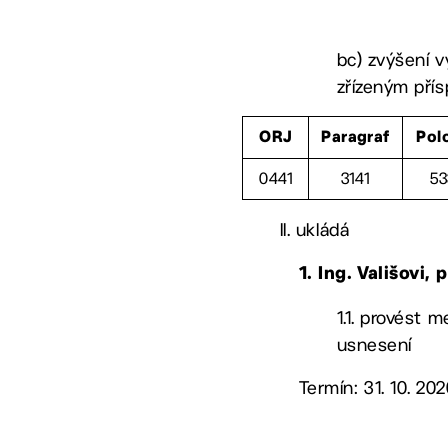
bc) zvýšení v
zřízeným pří
ORJ
Paragraf
Pol
0441
3141
53
II. ukládá
1. Ing. Vališovi
1.1. provést 
usnesení
Termín: 31. 10. 20