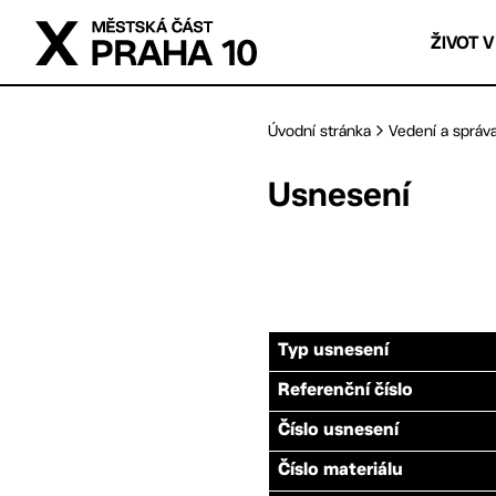
Přejít na hlavní obsah
ŽIVOT V
Úvodní stránka
Vedení a správ
Usnesení
Typ usnesení
Referenční číslo
Číslo usnesení
Číslo materiálu