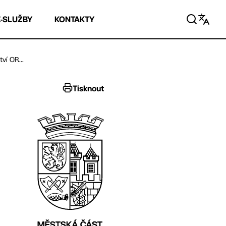
E-SLUŽBY
KONTAKTY
ví OR...
Tisknout