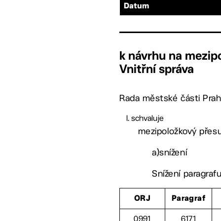
Datum
k návrhu na mezip
Vnitřní správa
Rada městské části Prah
schvaluje
mezipoložkový přes
a)snížení
Snížení paragraf
ORJ
Paragraf
0991
6171