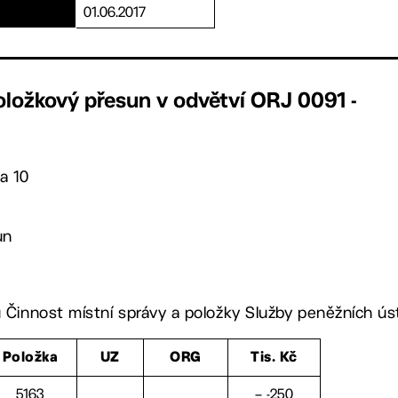
01.06.2017
oložkový přesun v odvětví ORJ 0091 -
a 10
un
u Činnost místní správy a položky Služby peněžních ú
Položka
UZ
ORG
Tis. Kč
5163
– -250