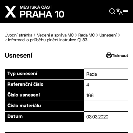
Přejít na hlavní obsah
Úvodní stránka
Vedení a správa MČ
Rada MČ
Usnesení
k informaci o průběhu plnění instrukce QI 83-...
Usnesení
Tisknout
Rada
Typ usnesení
4
Referenční číslo
166
Číslo usnesení
Číslo materiálu
03.03.2020
Datum